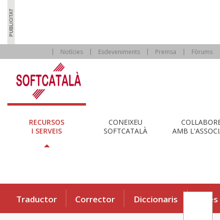
Notícies
Esdeveniments
Premsa
Fòrums
RECURSOS
CONEIXEU
COL·LABOR
I SERVEIS
SOFTCATALÀ
AMB L'ASSOCI
Traductor
Corrector
Diccionaris
Eines