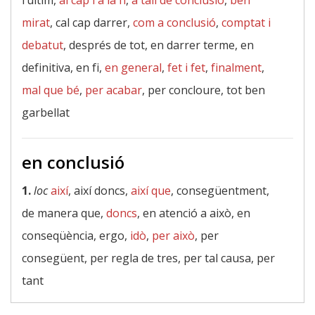
l’últim,
al cap i a la fi
,
a tall de conclusió
,
ben
mirat
, cal cap darrer,
com a conclusió
,
comptat i
debatut
, després de tot, en darrer terme, en
definitiva, en fi,
en general
,
fet i fet
,
finalment
,
mal que bé
,
per acabar
, per concloure, tot ben
garbellat
en conclusió
1.
loc
així
, així doncs,
així que
, consegüentment,
de manera que,
doncs
, en atenció a això, en
conseqüència, ergo,
idò
,
per això
, per
consegüent, per regla de tres, per tal causa, per
tant