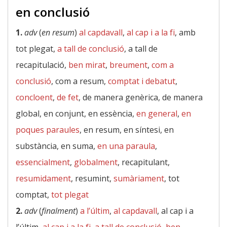
en conclusió
1.
adv
(
en resum
)
al capdavall
,
al cap i a la fi
, amb
tot plegat,
a tall de conclusió
, a tall de
recapitulació,
ben mirat
,
breument
,
com a
conclusió
, com a resum,
comptat i debatut
,
concloent
,
de fet
, de manera genèrica, de manera
global, en conjunt, en essència,
en general
,
en
poques paraules
, en resum, en síntesi, en
substància, en suma,
en una paraula
,
essencialment
,
globalment
, recapitulant,
resumidament
, resumint,
sumàriament
, tot
comptat,
tot plegat
2.
adv
(
finalment
)
a l’últim
,
al capdavall
, al cap i a