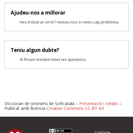
Ajudeu-nos a millorar
Heu trobat un error? Aviseu-nos si veieu cap problema.
Teniu algun dubte?
Al fòrum resolem totes les qüestions.
Diccionari de sinònims de Softcatalà –
Presentació i crèdits
–
Publicat amb llicència
Creative Commons CC-BY 4.0
Proposeu-nos millores o 
Contacte