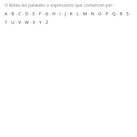
O llisteu les paraules o expressions que comencen per:
A
-
B
-
C
-
D
-
E
-
F
-
G
-
H
-
I
-
J
-
K
-
L
-
M
-
N
-
O
-
P
-
Q
-
R
-
S
-
T
-
U
-
V
-
W
-
X
-
Y
-
Z