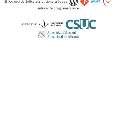
El lloc web de Softcatalà funciona gràcies a
entre altre programari lliure.
Comentari *
Hostatjat a:
ENVIA