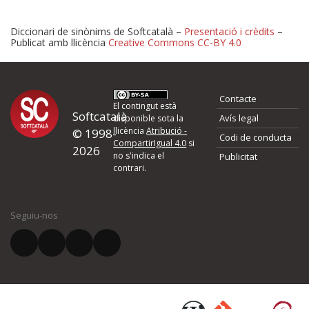
Diccionari de sinònims de Softcatalà –
Presentació i crèdits
–
Publicat amb llicència
Creative Commons CC-BY 4.0
Proposeu-nos millores o 
Contacte
d'errors
El contingut està
Softcatalà
Avís legal
disponible sota la
llicència
Atribució -
© 1998-
Codi de conducta
Si heu trobat un error o voleu proposar alguna millora, ompliu els ca
CompartirIgual 4.0
si
2026
quina és la millora que proposeu o l'error del qual voleu informar-no
no s'indica el
Publicitat
contrari.
El vostre nom *
Seguiu-nos
El vostre correu electrònic *
Què proposeu?