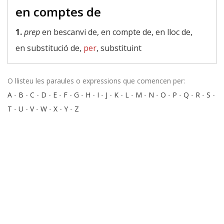
en comptes de
1.
prep
en bescanvi de, en compte de, en lloc de,
en substitució de,
per
, substituint
O llisteu les paraules o expressions que comencen per:
A
-
B
-
C
-
D
-
E
-
F
-
G
-
H
-
I
-
J
-
K
-
L
-
M
-
N
-
O
-
P
-
Q
-
R
-
S
-
T
-
U
-
V
-
W
-
X
-
Y
-
Z