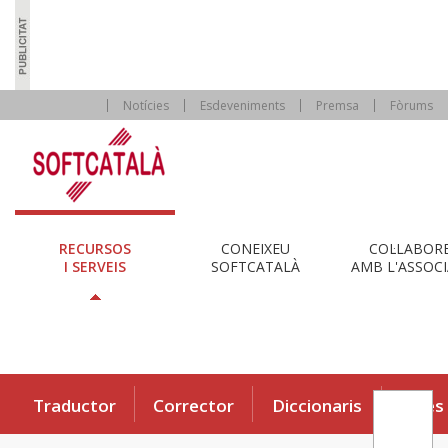
Notícies
Esdeveniments
Premsa
Fòrums
RECURSOS
CONEIXEU
COL·LABOR
I SERVEIS
SOFTCATALÀ
AMB L'ASSOCI
Traductor
Corrector
Diccionaris
Eines