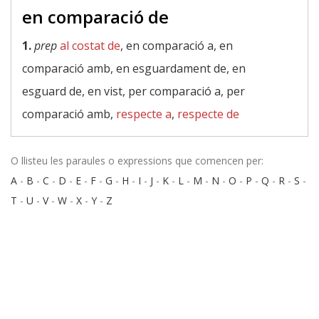
en comparació de
1.
prep
al costat de
, en comparació a, en
comparació amb, en esguardament de, en
esguard de, en vist, per comparació a, per
comparació amb,
respecte a
,
respecte de
O llisteu les paraules o expressions que comencen per:
A
-
B
-
C
-
D
-
E
-
F
-
G
-
H
-
I
-
J
-
K
-
L
-
M
-
N
-
O
-
P
-
Q
-
R
-
S
-
T
-
U
-
V
-
W
-
X
-
Y
-
Z