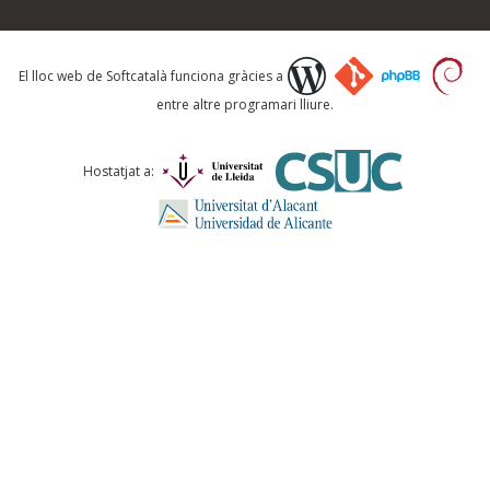
Què proposeu?
El lloc web de Softcatalà funciona gràcies a
entre altre programari lliure.
Comentari *
Hostatjat a:
ENVIA