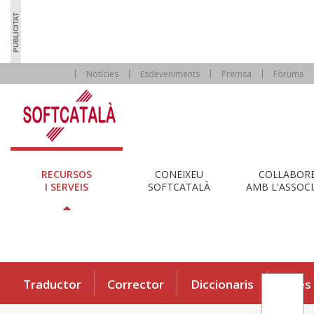
Notícies
Esdeveniments
Premsa
Fòrums
RECURSOS
CONEIXEU
COL·LABOR
I SERVEIS
SOFTCATALÀ
AMB L'ASSOCI
Traductor
Corrector
Diccionaris
Eines