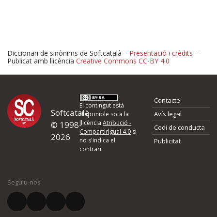
Diccionari de sinònims de Softcatalà –
Presentació i crèdits
–
Publicat amb llicència
Creative Commons CC-BY 4.0
Proposeu-nos millores o 
Contacte
d'errors
El contingut està
Softcatalà
Avís legal
disponible sota la
llicència
Atribució -
© 1998-
Codi de conducta
Si heu trobat un error o voleu proposar alguna millora, ompliu els ca
CompartirIgual 4.0
si
2026
quina és la millora que proposeu o l'error del qual voleu informar-no
no s'indica el
Publicitat
contrari.
El vostre nom *
Seguiu-nos
El vostre correu electrònic *