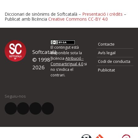
Diccionari de sinònims de Softcatalà –
Presentació i crèdits
–
Publicat amb llicència
Creative Commons CC-BY 4.0
Proposeu-nos millores o 
Contacte
d'errors
El contingut està
Softcatalà
Avís legal
disponible sota la
llicència
Atribució -
© 1998-
Codi de conducta
Si heu trobat un error o voleu proposar alguna millora, ompliu els ca
CompartirIgual 4.0
si
2026
quina és la millora que proposeu o l'error del qual voleu informar-no
no s'indica el
Publicitat
contrari.
El vostre nom *
Seguiu-nos
El vostre correu electrònic *
Què proposeu?