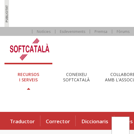
Notícies
Esdeveniments
Premsa
Fòrums
RECURSOS
CONEIXEU
COL·LABOR
I SERVEIS
SOFTCATALÀ
AMB L'ASSOCI
Traductor
Corrector
Diccionaris
Eines