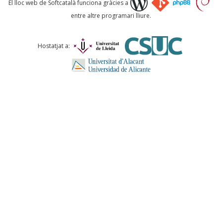
El lloc web de Softcatalà funciona gràcies a
entre altre programari lliure.
Comentari *
Hostatjat a:
ENVIA