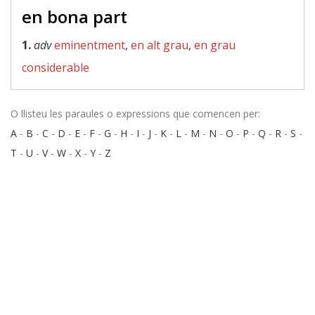
en bona part
1.
adv
eminentment
,
en alt grau
,
en grau
considerable
O llisteu les paraules o expressions que comencen per:
A
-
B
-
C
-
D
-
E
-
F
-
G
-
H
-
I
-
J
-
K
-
L
-
M
-
N
-
O
-
P
-
Q
-
R
-
S
-
T
-
U
-
V
-
W
-
X
-
Y
-
Z