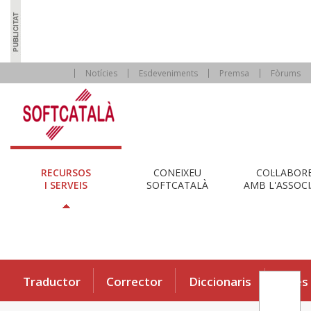
Notícies
Esdeveniments
Premsa
Fòrums
RECURSOS
CONEIXEU
COL·LABOR
I SERVEIS
SOFTCATALÀ
AMB L'ASSOCI
Traductor
Corrector
Diccionaris
Eines