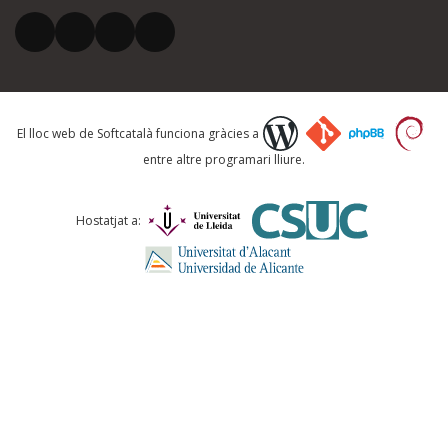
El vostre correu electrònic *
Què proposeu?
El lloc web de Softcatalà funciona gràcies a
entre altre programari lliure.
Comentari *
Hostatjat a:
ENVIA