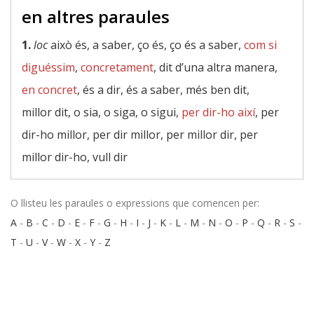
en altres paraules
1.
loc
això és, a saber, ço és, ço és a saber,
com si
diguéssim
,
concretament
, dit d’una altra manera,
en concret
, és a dir, és a saber, més ben dit,
millor dit, o sia, o siga, o sigui,
per dir-ho així
, per
dir-ho millor, per dir millor, per millor dir, per
millor dir-ho, vull dir
O llisteu les paraules o expressions que comencen per:
A
-
B
-
C
-
D
-
E
-
F
-
G
-
H
-
I
-
J
-
K
-
L
-
M
-
N
-
O
-
P
-
Q
-
R
-
S
-
T
-
U
-
V
-
W
-
X
-
Y
-
Z