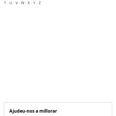
T
-
U
-
V
-
W
-
X
-
Y
-
Z
Ajudeu-nos a millorar