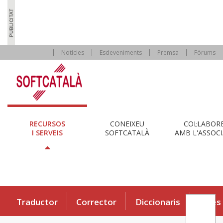
Notícies
Esdeveniments
Premsa
Fòrums
RECURSOS
CONEIXEU
COL·LABOR
I SERVEIS
SOFTCATALÀ
AMB L'ASSOCI
Traductor
Corrector
Diccionaris
Eines