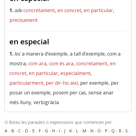
1.
adv
concretament
,
en concret
,
en particular
,
precisament
en especial
1.
loc
a manera d’exemple, a tall d’exemple, com a
mostra,
com ara
,
com és ara
,
concretament
,
en
concret
,
en particular
,
especialment
,
particularment
,
per dir-ho així
, per exemple, per
posar un exemple, posem per cas, sense anar
més lluny, verbigràcia
O llisteu les paraules o expressions que comencen per:
A
-
B
-
C
-
D
-
E
-
F
-
G
-
H
-
I
-
J
-
K
-
L
-
M
-
N
-
O
-
P
-
Q
-
R
-
S
-