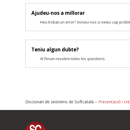
Ajudeu-nos a millorar
Heu trobat un error? Aviseu-nos si veieu cap prob
Teniu algun dubte?
Al fòrum resolem totes les qüestions.
Diccionari de sinònims de Softcatalà –
Presentació i crè
Proposeu-nos millores o i