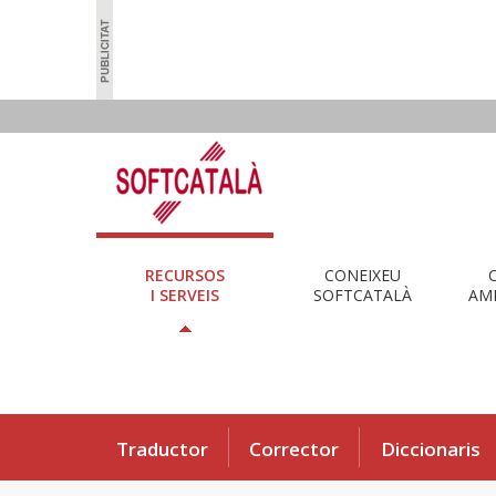
RECURSOS
CONEIXEU
I SERVEIS
SOFTCATALÀ
AMB
Traductor
Corrector
Diccionaris