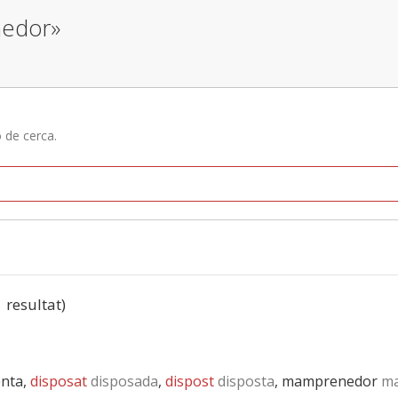
nedor»
ó de cerca.
1 resultat)
enta,
disposat
disposada
,
dispost
disposta
, mamprenedor
ma