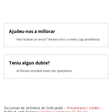
Ajudeu-nos a millorar
Heu trobat un error? Aviseu-nos si veieu cap problema.
Teniu algun dubte?
Al fòrum resolem totes les qüestions.
Diccionari de sinònims de Softcatalà –
Presentació i crèdits
–
Publicat amb llicència
Creative Commons CC-BY 4.0