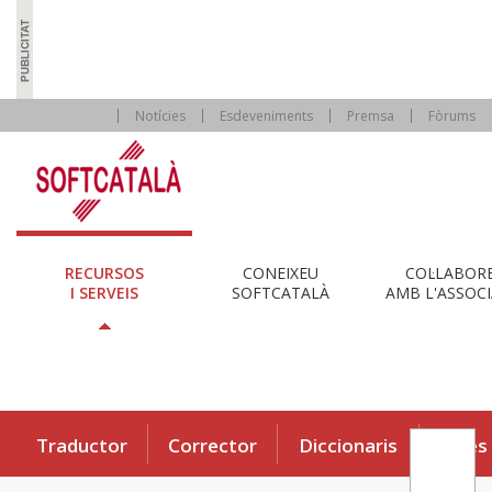
Notícies
Esdeveniments
Premsa
Fòrums
RECURSOS
CONEIXEU
COL·LABOR
I SERVEIS
SOFTCATALÀ
AMB L'ASSOCI
Traductor
Corrector
Diccionaris
Eines