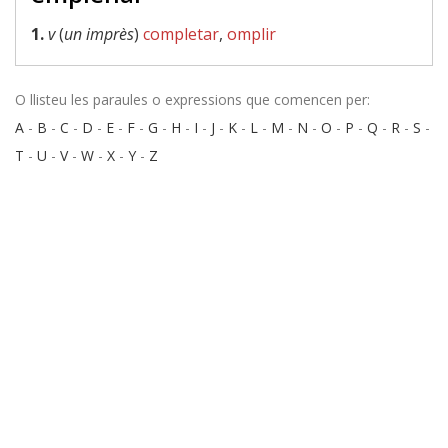
1.
v
(
un imprès
)
completar
,
omplir
O llisteu les paraules o expressions que comencen per:
A
-
B
-
C
-
D
-
E
-
F
-
G
-
H
-
I
-
J
-
K
-
L
-
M
-
N
-
O
-
P
-
Q
-
R
-
S
-
T
-
U
-
V
-
W
-
X
-
Y
-
Z