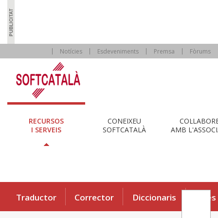
Notícies
Esdeveniments
Premsa
Fòrums
RECURSOS
CONEIXEU
COL·LABOR
I SERVEIS
SOFTCATALÀ
AMB L'ASSOCI
Traductor
Corrector
Diccionaris
Eines