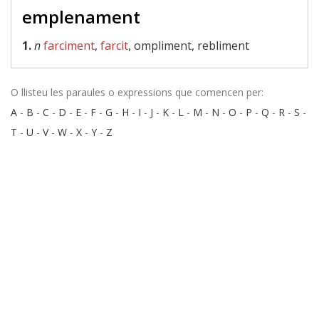
emplenament
1.
n
farciment
,
farcit
, ompliment, rebliment
O llisteu les paraules o expressions que comencen per:
A
-
B
-
C
-
D
-
E
-
F
-
G
-
H
-
I
-
J
-
K
-
L
-
M
-
N
-
O
-
P
-
Q
-
R
-
S
-
T
-
U
-
V
-
W
-
X
-
Y
-
Z