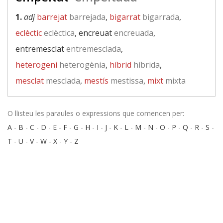
1.
adj
barrejat
barrejada
,
bigarrat
bigarrada
,
eclèctic
eclèctica
, encreuat
encreuada
,
entremesclat
entremesclada
,
heterogeni
heterogènia
,
híbrid
híbrida
,
mesclat
mesclada
,
mestís
mestissa
,
mixt
mixta
O llisteu les paraules o expressions que comencen per:
A
-
B
-
C
-
D
-
E
-
F
-
G
-
H
-
I
-
J
-
K
-
L
-
M
-
N
-
O
-
P
-
Q
-
R
-
S
-
T
-
U
-
V
-
W
-
X
-
Y
-
Z