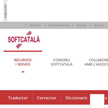
Notícies
Esdeveniments
Premsa
Fòrums
RECURSOS
CONEIXEU
COL·LABOR
I SERVEIS
SOFTCATALÀ
AMB L'ASSOCI
Traductor
Corrector
Diccionaris
Eines