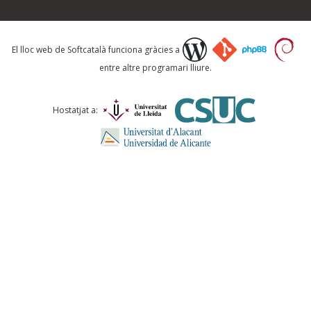
Què proposeu?
El lloc web de Softcatalà funciona gràcies a
entre altre programari lliure.
Comentari *
Hostatjat a:
ENVIA