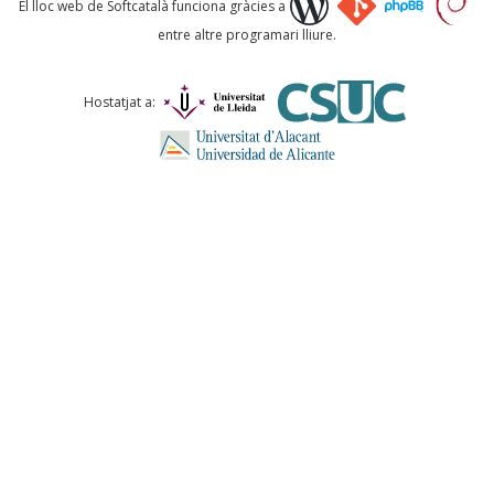
El lloc web de Softcatalà funciona gràcies a
entre altre programari lliure.
Comentari *
Hostatjat a:
ENVIA