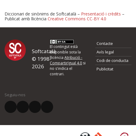
Diccionari de sinònims de Softcatalà –
Presentació i crèdits
–
Publicat amb llicència
Creative Commons CC-BY 4.0
Proposeu-nos millores o 
Contacte
d'errors
El contingut està
Softcatalà
Avís legal
disponible sota la
llicència
Atribució -
© 1998-
Codi de conducta
Si heu trobat un error o voleu proposar alguna millora, ompliu els ca
CompartirIgual 4.0
si
2026
quina és la millora que proposeu o l'error del qual voleu informar-no
no s'indica el
Publicitat
contrari.
El vostre nom *
Seguiu-nos
El vostre correu electrònic *
Què proposeu?