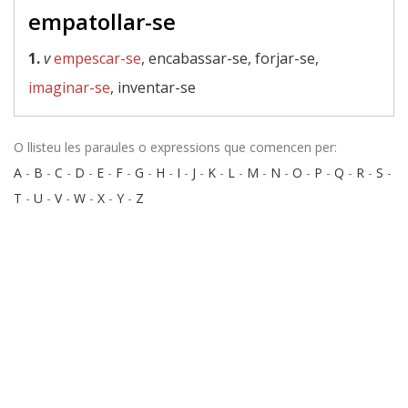
empatollar-se
1.
v
empescar-se
, encabassar-se, forjar-se,
imaginar-se
, inventar-se
O llisteu les paraules o expressions que comencen per:
A
-
B
-
C
-
D
-
E
-
F
-
G
-
H
-
I
-
J
-
K
-
L
-
M
-
N
-
O
-
P
-
Q
-
R
-
S
-
T
-
U
-
V
-
W
-
X
-
Y
-
Z