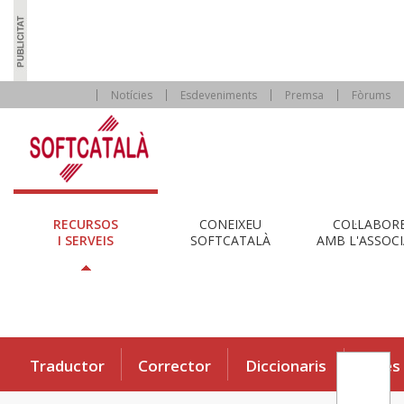
Notícies
Esdeveniments
Premsa
Fòrums
RECURSOS
CONEIXEU
COL·LABOR
I SERVEIS
SOFTCATALÀ
AMB L'ASSOCI
Traductor
Corrector
Diccionaris
Eines