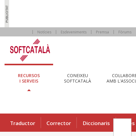
Notícies
Esdeveniments
Premsa
Fòrums
RECURSOS
CONEIXEU
COL·LABOR
I SERVEIS
SOFTCATALÀ
AMB L'ASSOCI
Traductor
Corrector
Diccionaris
Eines