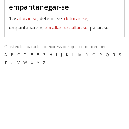
empantanegar-se
1.
v
aturar-se
, detenir-se,
deturar-se
,
empantanar-se,
encallar
,
encallar-se
, parar-se
O llisteu les paraules o expressions que comencen per:
A
-
B
-
C
-
D
-
E
-
F
-
G
-
H
-
I
-
J
-
K
-
L
-
M
-
N
-
O
-
P
-
Q
-
R
-
S
-
T
-
U
-
V
-
W
-
X
-
Y
-
Z