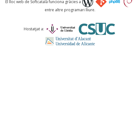
El lloc web de Softcatalà funciona gràcies a
entre altre programari lliure.
Comentari *
Hostatjat a:
ENVIA