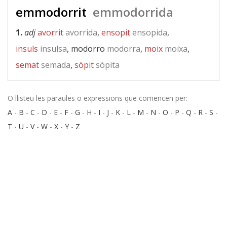
emmodorrit
emmodorrida
1.
adj
avorrit
avorrida
,
ensopit
ensopida
,
insuls
insulsa
, modorro
modorra
,
moix
moixa
,
semat
semada
,
sòpit
sòpita
O llisteu les paraules o expressions que comencen per:
A
-
B
-
C
-
D
-
E
-
F
-
G
-
H
-
I
-
J
-
K
-
L
-
M
-
N
-
O
-
P
-
Q
-
R
-
S
-
T
-
U
-
V
-
W
-
X
-
Y
-
Z