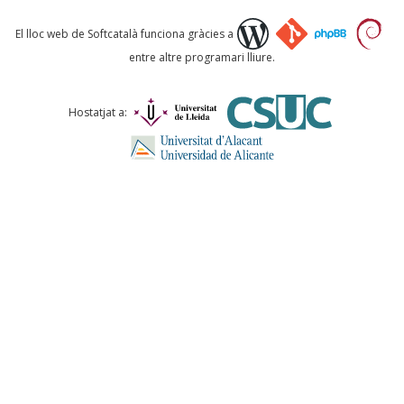
Què proposeu?
El lloc web de Softcatalà funciona gràcies a
entre altre programari lliure.
Comentari *
Hostatjat a:
ENVIA