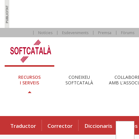
Notícies
Esdeveniments
Premsa
Fòrums
RECURSOS
CONEIXEU
COL·LABOR
I SERVEIS
SOFTCATALÀ
AMB L'ASSOCI
Traductor
Corrector
Diccionaris
Eines