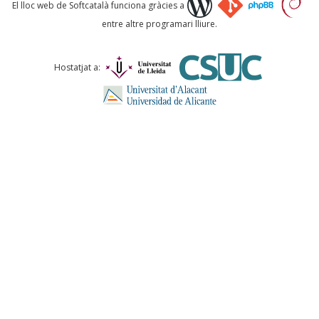
Què proposeu?
El lloc web de Softcatalà funciona gràcies a
entre altre programari lliure.
Comentari *
Hostatjat a:
ENVIA