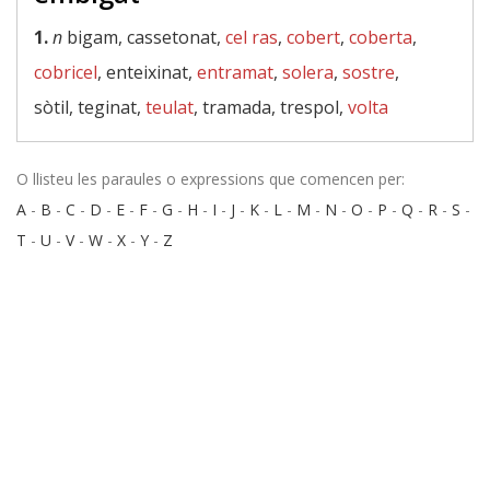
1.
n
bigam, cassetonat,
cel ras
,
cobert
,
coberta
,
cobricel
, enteixinat,
entramat
,
solera
,
sostre
,
sòtil, teginat,
teulat
, tramada, trespol,
volta
O llisteu les paraules o expressions que comencen per:
A
-
B
-
C
-
D
-
E
-
F
-
G
-
H
-
I
-
J
-
K
-
L
-
M
-
N
-
O
-
P
-
Q
-
R
-
S
-
T
-
U
-
V
-
W
-
X
-
Y
-
Z