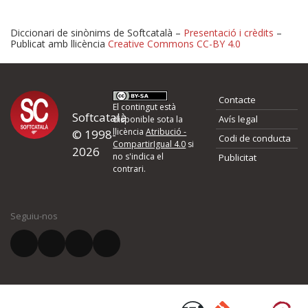
Diccionari de sinònims de Softcatalà –
Presentació i crèdits
–
Publicat amb llicència
Creative Commons CC-BY 4.0
Proposeu-nos millores o 
Contacte
d'errors
El contingut està
Softcatalà
Avís legal
disponible sota la
llicència
Atribució -
© 1998-
Codi de conducta
Si heu trobat un error o voleu proposar alguna millora, ompliu els ca
CompartirIgual 4.0
si
2026
quina és la millora que proposeu o l'error del qual voleu informar-no
no s'indica el
Publicitat
contrari.
El vostre nom *
Seguiu-nos
El vostre correu electrònic *