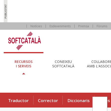
Notícies
Esdeveniments
Premsa
Fòrums
RECURSOS
CONEIXEU
COL·LABOR
I SERVEIS
SOFTCATALÀ
AMB L'ASSOCI
Traductor
Corrector
Diccionaris
Eines