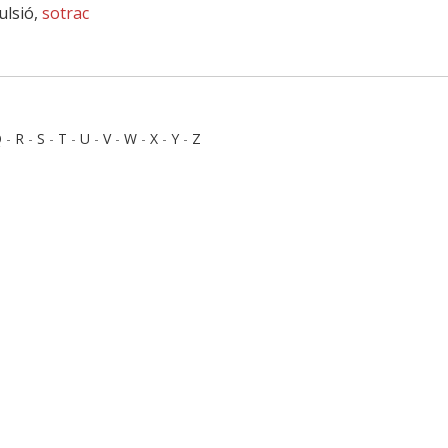
ulsió,
sotrac
Q
-
R
-
S
-
T
-
U
-
V
-
W
-
X
-
Y
-
Z