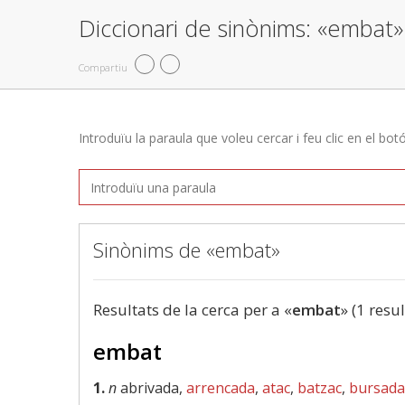
Diccionari de sinònims: «embat»
Compartiu
Introduïu la paraula que voleu cercar i feu clic en el bot
Sinònims de «embat»
Resultats de la cerca per a «
embat
» (1 resul
embat
1.
n
abrivada,
arrencada
,
atac
,
batzac
,
bursada