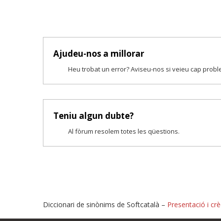
Ajudeu-nos a millorar
Heu trobat un error? Aviseu-nos si veieu cap prob
Teniu algun dubte?
Al fòrum resolem totes les qüestions.
Diccionari de sinònims de Softcatalà –
Presentació i crè