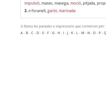
impulsió
, masec, masega,
moció
, pitjada, prop
2.
n
foranell,
garbí
,
marinada
O llisteu les paraules o expressions que comencen per:
A
-
B
-
C
-
D
-
E
-
F
-
G
-
H
-
I
-
J
-
K
-
L
-
M
-
N
-
O
-
P
-