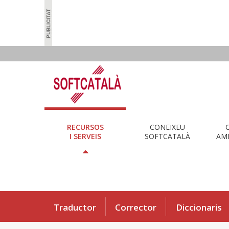
RECURSOS
CONEIXEU
I SERVEIS
SOFTCATALÀ
AMB
Traductor
Corrector
Diccionaris