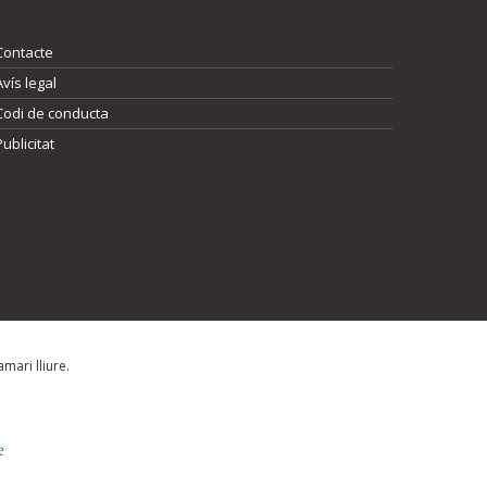
Contacte
Avís legal
Codi de conducta
Publicitat
mari lliure.