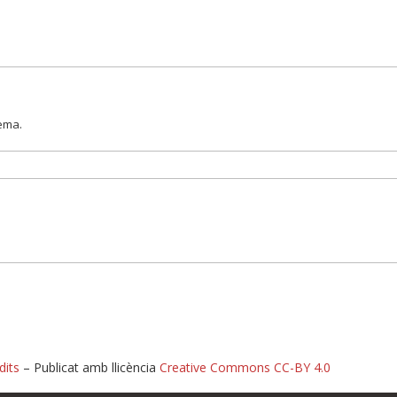
lema.
dits
– Publicat amb llicència
Creative Commons CC-BY 4.0