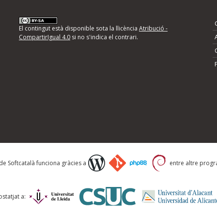
nformeu d'errors
El contingut està disponible sota la llicència
Atribució -
CompartirIgual 4.0
si no s'indica el contrari.
mps següents i descriviu quina és la millora que
 de Softcatalà funciona gràcies a
entre altre progra
statjat a: