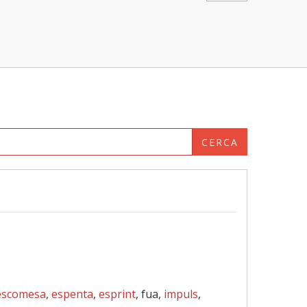
CERCA
escomesa
,
espenta
,
esprint
, fua,
impuls
,