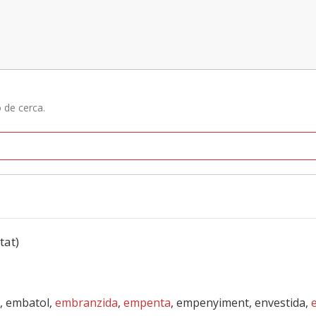
ó de cerca.
tat)
, embatol,
embranzida
,
empenta
, empenyiment, envestida,