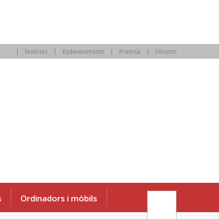
Notícies
Esdeveniments
Premsa
Fòrums
s
Ordinadors i mòbils