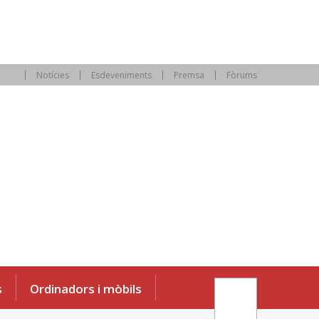
Notícies
Esdeveniments
Premsa
Fòrums
s
Ordinadors i mòbils