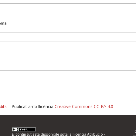
lema.
dits
– Publicat amb llicència
Creative Commons CC-BY 4.0
nformeu d'errors
El contingut està disponible sota la llicència
Atribució -