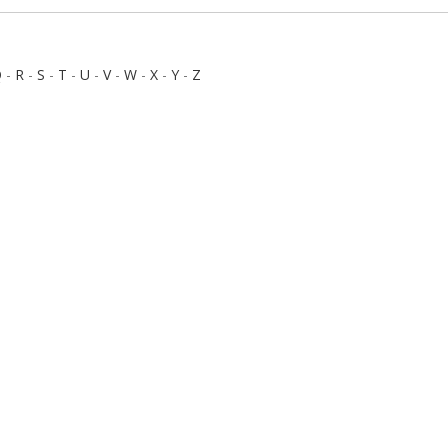
Q
-
R
-
S
-
T
-
U
-
V
-
W
-
X
-
Y
-
Z