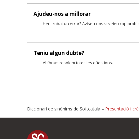
Ajudeu-nos a millorar
Heu trobat un error? Aviseu-nos si veieu cap prob
Teniu algun dubte?
Al fòrum resolem totes les qüestions.
Diccionari de sinònims de Softcatalà –
Presentació i crè
Proposeu-nos millores o i