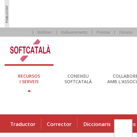
Notícies
Esdeveniments
Premsa
Fòrums
RECURSOS
CONEIXEU
COL·LABOR
I SERVEIS
SOFTCATALÀ
AMB L'ASSOCI
Traductor
Corrector
Diccionaris
Eines