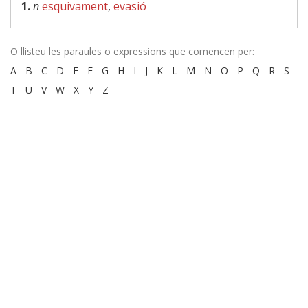
1.
n
esquivament
,
evasió
O llisteu les paraules o expressions que comencen per:
A
-
B
-
C
-
D
-
E
-
F
-
G
-
H
-
I
-
J
-
K
-
L
-
M
-
N
-
O
-
P
-
Q
-
R
-
S
-
T
-
U
-
V
-
W
-
X
-
Y
-
Z