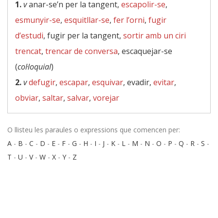
1.
v
anar-se’n per la tangent,
escapolir-se
,
esmunyir-se
,
esquitllar-se
,
fer l’orni
,
fugir
d’estudi
, fugir per la tangent,
sortir amb un ciri
trencat
,
trencar de conversa
, escaquejar-se
(
col·loquial
)
2.
v
defugir
,
escapar
,
esquivar
, evadir,
evitar
,
obviar
,
saltar
,
salvar
,
vorejar
O llisteu les paraules o expressions que comencen per:
A
-
B
-
C
-
D
-
E
-
F
-
G
-
H
-
I
-
J
-
K
-
L
-
M
-
N
-
O
-
P
-
Q
-
R
-
S
-
T
-
U
-
V
-
W
-
X
-
Y
-
Z