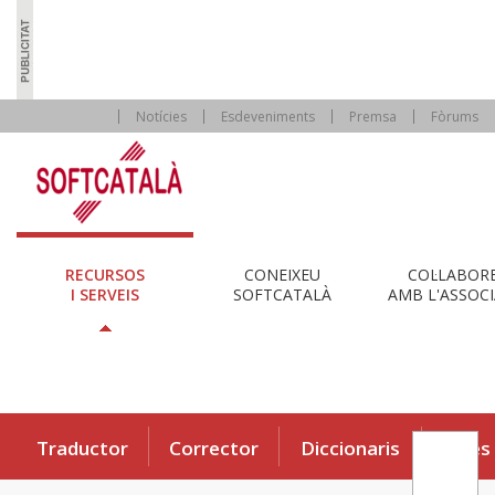
Notícies
Esdeveniments
Premsa
Fòrums
RECURSOS
CONEIXEU
COL·LABOR
I SERVEIS
SOFTCATALÀ
AMB L'ASSOCI
Traductor
Corrector
Diccionaris
Eines