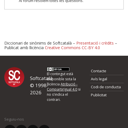
Al fòrum resolem totes les qüestions.
Diccionari de sinònims de Softcatalà –
Presentació i crèdits
–
Publicat amb llicència
Creative Commons CC-BY 4.0
Proposeu-nos millores o 
Contacte
d'errors
El contingut està
Softcatalà
Avís legal
disponible sota la
llicència
Atribució -
© 1998-
Codi de conducta
Si heu trobat un error o voleu proposar alguna millora, ompliu els ca
CompartirIgual 4.0
si
2026
quina és la millora que proposeu o l'error del qual voleu informar-no
no s'indica el
Publicitat
contrari.
El vostre nom *
Seguiu-nos