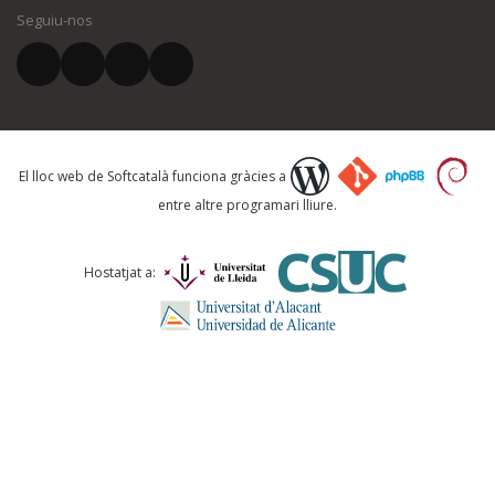
Seguiu-nos
El vostre correu electrònic *
Què proposeu?
El lloc web de Softcatalà funciona gràcies a
entre altre programari lliure.
Comentari *
Hostatjat a: