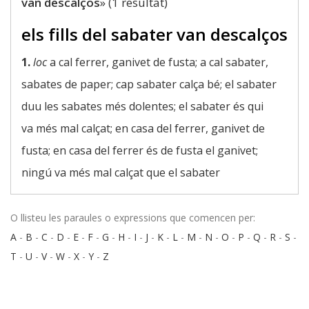
van descalços
» (1 resultat)
els fills del sabater van descalços
1.
loc
a cal ferrer, ganivet de fusta; a cal sabater,
sabates de paper; cap sabater calça bé; el sabater
duu les sabates més dolentes; el sabater és qui
va més mal calçat; en casa del ferrer, ganivet de
fusta; en casa del ferrer és de fusta el ganivet;
ningú va més mal calçat que el sabater
O llisteu les paraules o expressions que comencen per:
A
-
B
-
C
-
D
-
E
-
F
-
G
-
H
-
I
-
J
-
K
-
L
-
M
-
N
-
O
-
P
-
Q
-
R
-
S
-
T
-
U
-
V
-
W
-
X
-
Y
-
Z