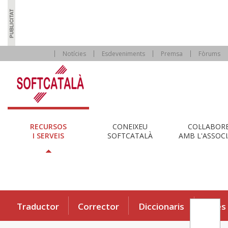
Notícies
Esdeveniments
Premsa
Fòrums
RECURSOS
CONEIXEU
COL·LABOR
I SERVEIS
SOFTCATALÀ
AMB L'ASSOCI
Traductor
Corrector
Diccionaris
Eines