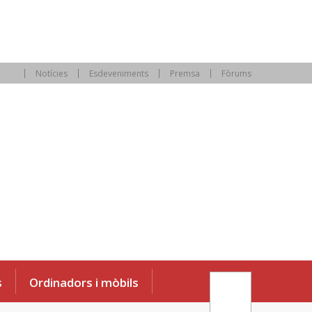
Notícies
Esdeveniments
Premsa
Fòrums
s
Ordinadors i mòbils