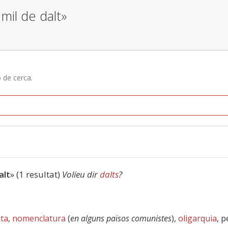
mil de dalt»
ó de cerca.
alt
» (1 resultat)
Volíeu dir
dalts
?
ta
,
nomenclatura
(
en alguns països comunistes
),
oligarquia
, 