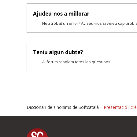
Ajudeu-nos a millorar
Heu trobat un error? Aviseu-nos si veieu cap prob
Teniu algun dubte?
Al fòrum resolem totes les qüestions.
Diccionari de sinònims de Softcatalà –
Presentació i crè
Proposeu-nos millores o i