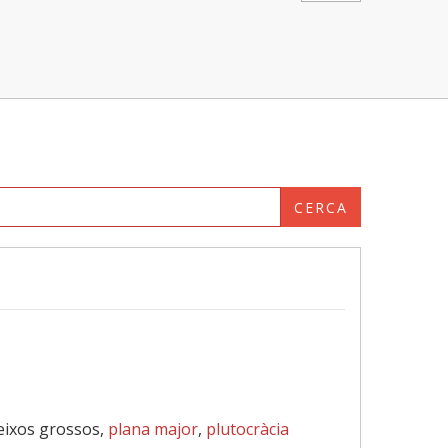
CERCA
peixos grossos,
plana major
,
plutocràcia