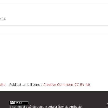
lema.
dits
– Publicat amb llicència
Creative Commons CC-BY 4.0
nformeu d'errors
El contingut està disponible sota la llicència
Atribució -