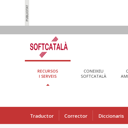
RECURSOS
CONEIXEU
I SERVEIS
SOFTCATALÀ
AMB
Traductor
Corrector
Diccionaris