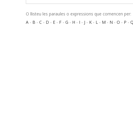
O llisteu les paraules o expressions que comencen per:
A
-
B
-
C
-
D
-
E
-
F
-
G
-
H
-
I
-
J
-
K
-
L
-
M
-
N
-
O
-
P
-