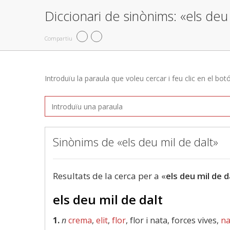
Diccionari de sinònims: «els deu 
Compartiu
Introduïu la paraula que voleu cercar i feu clic en el bot
Sinònims de «els deu mil de dalt»
Resultats de la cerca per a «
els deu mil de d
els deu mil de dalt
1.
n
crema
,
elit
,
flor
, flor i nata, forces vives,
na