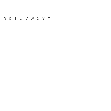
Q
-
R
-
S
-
T
-
U
-
V
-
W
-
X
-
Y
-
Z