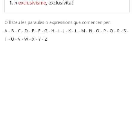
1.
n
exclusivisme
, exclusivitat
O llisteu les paraules o expressions que comencen per:
A
-
B
-
C
-
D
-
E
-
F
-
G
-
H
-
I
-
J
-
K
-
L
-
M
-
N
-
O
-
P
-
Q
-
R
-
S
-
T
-
U
-
V
-
W
-
X
-
Y
-
Z