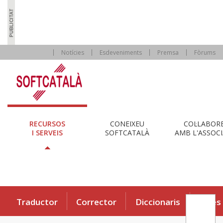
Notícies
Esdeveniments
Premsa
Fòrums
RECURSOS
CONEIXEU
COL·LABOR
I SERVEIS
SOFTCATALÀ
AMB L'ASSOCI
Traductor
Corrector
Diccionaris
Eines