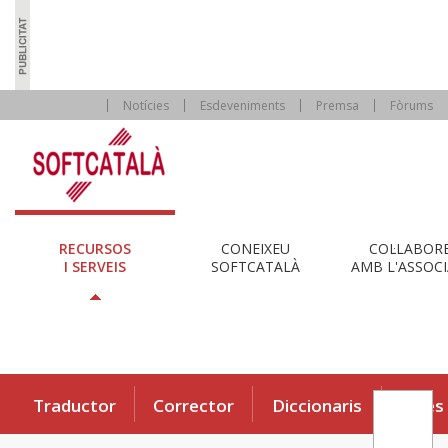
Notícies
Esdeveniments
Premsa
Fòrums
RECURSOS
CONEIXEU
COL·LABOR
I SERVEIS
SOFTCATALÀ
AMB L'ASSOCI
Traductor
Corrector
Diccionaris
Eines