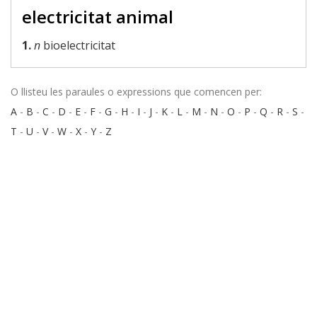
electricitat animal
1.
n
bioelectricitat
O llisteu les paraules o expressions que comencen per:
A
-
B
-
C
-
D
-
E
-
F
-
G
-
H
-
I
-
J
-
K
-
L
-
M
-
N
-
O
-
P
-
Q
-
R
-
S
-
T
-
U
-
V
-
W
-
X
-
Y
-
Z