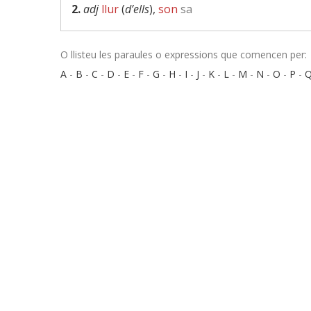
2.
adj
llur
(
d’ells
),
son
sa
O llisteu les paraules o expressions que comencen per:
A
-
B
-
C
-
D
-
E
-
F
-
G
-
H
-
I
-
J
-
K
-
L
-
M
-
N
-
O
-
P
-