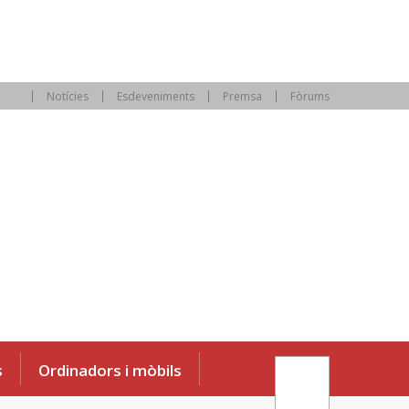
Notícies
Esdeveniments
Premsa
Fòrums
s
Ordinadors i mòbils