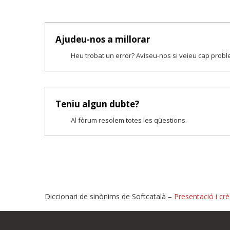
Ajudeu-nos a millorar
Heu trobat un error? Aviseu-nos si veieu cap prob
Teniu algun dubte?
Al fòrum resolem totes les qüestions.
Diccionari de sinònims de Softcatalà –
Presentació i crè