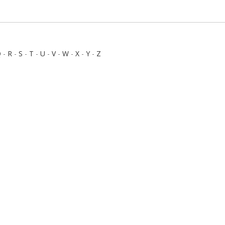
Q
-
R
-
S
-
T
-
U
-
V
-
W
-
X
-
Y
-
Z