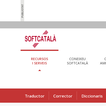
RECURSOS
CONEIXEU
I SERVEIS
SOFTCATALÀ
AMB
Traductor
Corrector
Diccionaris