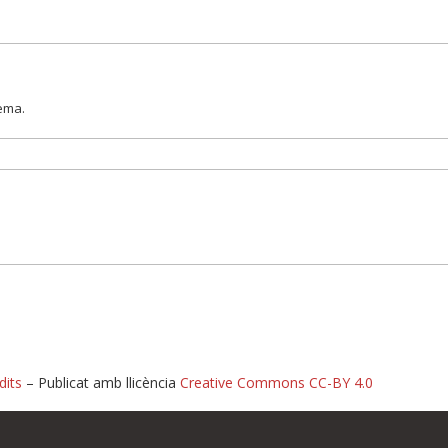
lema.
dits
– Publicat amb llicència
Creative Commons CC-BY 4.0