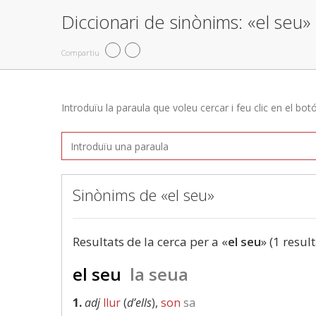
Diccionari de sinònims: «el seu»
Compartiu
Introduïu la paraula que voleu cercar i feu clic en el bot
Sinònims de «el seu»
Resultats de la cerca per a «
el seu
» (1 result
el seu
la seua
1.
adj
llur
(
d’ells
),
son
sa