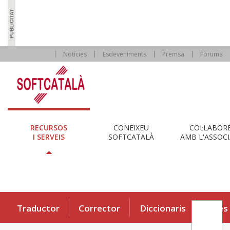
Notícies
Esdeveniments
Premsa
Fòrums
RECURSOS
CONEIXEU
COL·LABOR
I SERVEIS
SOFTCATALÀ
AMB L'ASSOCI
Traductor
Corrector
Diccionaris
Eines