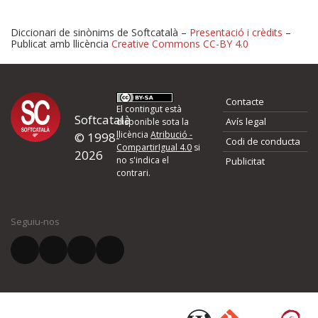
Diccionari de sinònims de Softcatalà –
Presentació i crèdits
–
Publicat amb llicència
Creative Commons CC-BY 4.0
Proposeu-nos millores o 
Contacte
d'errors
El contingut està
Softcatalà
Avís legal
disponible sota la
llicència
Atribució -
© 1998-
Codi de conducta
Si heu trobat un error o voleu proposar alguna millora, ompliu els ca
CompartirIgual 4.0
si
2026
quina és la millora que proposeu o l'error del qual voleu informar-no
no s'indica el
Publicitat
contrari.
El vostre nom *
Seguiu-nos
El vostre correu electrònic *
Què proposeu?