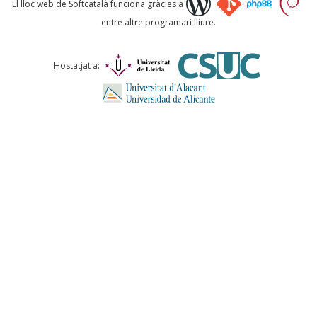
El lloc web de Softcatalà funciona gràcies a
entre altre programari lliure.
Comentari *
Hostatjat a:
ENVIA