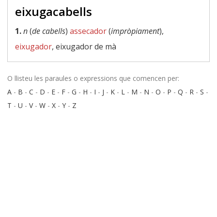
eixugacabells
1.
n
(
de cabells
)
assecador
(
impròpiament
),
eixugador
, eixugador de mà
O llisteu les paraules o expressions que comencen per:
A
-
B
-
C
-
D
-
E
-
F
-
G
-
H
-
I
-
J
-
K
-
L
-
M
-
N
-
O
-
P
-
Q
-
R
-
S
-
T
-
U
-
V
-
W
-
X
-
Y
-
Z