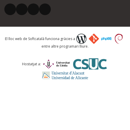
El vostre correu electrònic *
Què proposeu?
El lloc web de Softcatalà funciona gràcies a
entre altre programari lliure.
Comentari *
Hostatjat a:
ENVIA