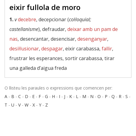
eixir fullola de moro
1.
v
decebre
, decepcionar (
col·loquial;
castellanisme
), defraudar,
deixar amb un pam de
nas
, desencantar, desencisar,
desenganyar
,
desil·lusionar
,
despagar
, eixir carabassa,
fallir
,
frustrar les esperances, sortir carabassa, tirar
una galleda d’aigua freda
O llisteu les paraules o expressions que comencen per:
A
-
B
-
C
-
D
-
E
-
F
-
G
-
H
-
I
-
J
-
K
-
L
-
M
-
N
-
O
-
P
-
Q
-
R
-
S
-
T
-
U
-
V
-
W
-
X
-
Y
-
Z