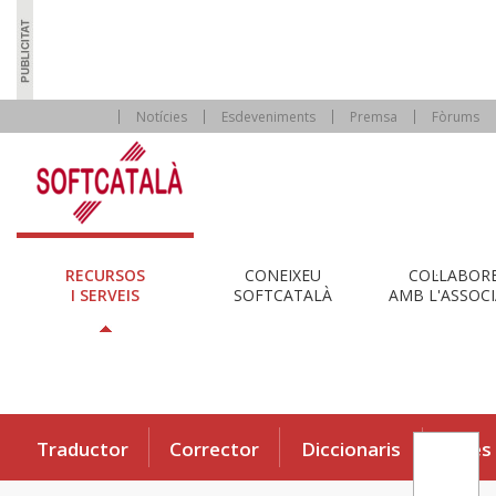
Notícies
Esdeveniments
Premsa
Fòrums
RECURSOS
CONEIXEU
COL·LABOR
I SERVEIS
SOFTCATALÀ
AMB L'ASSOCI
Traductor
Corrector
Diccionaris
Eines