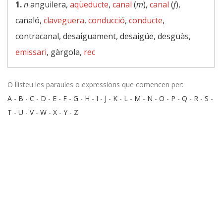
1.
n
anguilera,
aqüeducte
,
canal
(
m
),
canal
(
f
),
canaló,
claveguera
,
conducció
,
conducte
,
contracanal, desaiguament, desaigüe, desguàs,
emissari
, gàrgola,
rec
O llisteu les paraules o expressions que comencen per:
A
-
B
-
C
-
D
-
E
-
F
-
G
-
H
-
I
-
J
-
K
-
L
-
M
-
N
-
O
-
P
-
Q
-
R
-
S
-
T
-
U
-
V
-
W
-
X
-
Y
-
Z