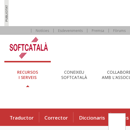
Notícies
Esdeveniments
Premsa
Fòrums
RECURSOS
CONEIXEU
COL·LABOR
I SERVEIS
SOFTCATALÀ
AMB L'ASSOCI
Traductor
Corrector
Diccionaris
Eines