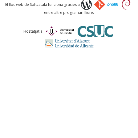
Què proposeu?
El lloc web de Softcatalà funciona gràcies a
entre altre programari lliure.
Comentari *
Hostatjat a:
ENVIA