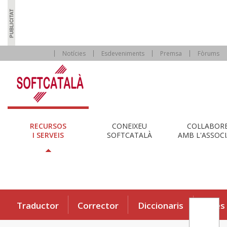
Notícies
Esdeveniments
Premsa
Fòrums
RECURSOS
CONEIXEU
COL·LABOR
I SERVEIS
SOFTCATALÀ
AMB L'ASSOCI
Traductor
Corrector
Diccionaris
Eines