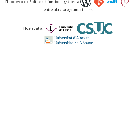
El lloc web de Softcatalà funciona gràcies a
entre altre programari lliure.
Comentari *
Hostatjat a:
ENVIA