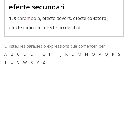
efecte secundari
1.
n
carambola
, efecte advers, efecte col·lateral,
efecte indirecte, efecte no desitjat
O llisteu les paraules o expressions que comencen per:
A
-
B
-
C
-
D
-
E
-
F
-
G
-
H
-
I
-
J
-
K
-
L
-
M
-
N
-
O
-
P
-
Q
-
R
-
S
-
T
-
U
-
V
-
W
-
X
-
Y
-
Z