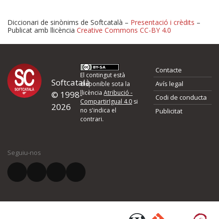
Diccionari de sinònims de Softcatalà –
Presentació i crèdits
–
Publicat amb llicència
Creative Commons CC-BY 4.0
Proposeu-nos millores o 
Contacte
d'errors
El contingut està
Softcatalà
Avís legal
disponible sota la
llicència
Atribució -
© 1998-
Codi de conducta
Si heu trobat un error o voleu proposar alguna millora, ompliu els ca
CompartirIgual 4.0
si
2026
quina és la millora que proposeu o l'error del qual voleu informar-no
no s'indica el
Publicitat
contrari.
El vostre nom *
Seguiu-nos
El vostre correu electrònic *
Què proposeu?