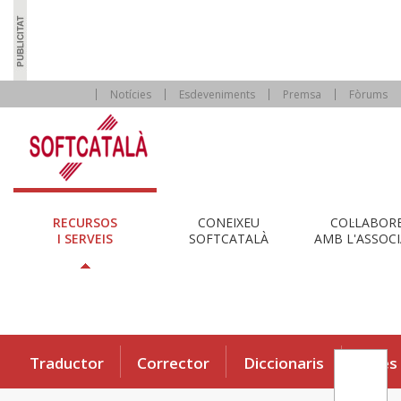
Notícies
Esdeveniments
Premsa
Fòrums
RECURSOS
CONEIXEU
COL·LABOR
I SERVEIS
SOFTCATALÀ
AMB L'ASSOCI
Traductor
Corrector
Diccionaris
Eines