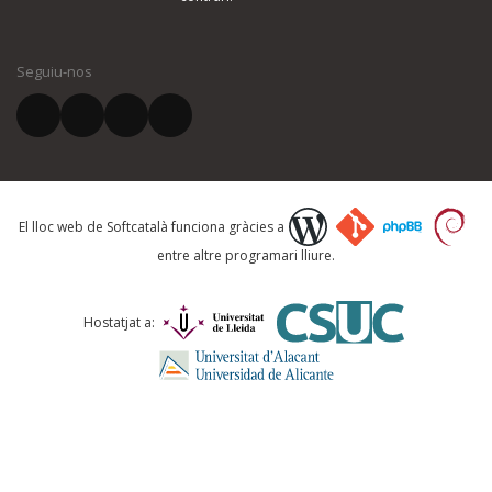
El vostre nom *
Seguiu-nos
El vostre correu electrònic *
Què proposeu?
El lloc web de Softcatalà funciona gràcies a
entre altre programari lliure.
Comentari *
Hostatjat a: