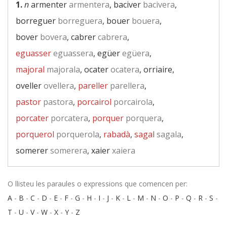
1.
n
armenter
armentera
, baciver
bacivera
,
borreguer
borreguera
, bouer
bouera
,
bover
bovera
, cabrer
cabrera
,
eguasser
eguassera
, egüer
egüera
,
majoral
majorala
, ocater
ocatera
, orriaire,
oveller
ovellera
,
pareller
parellera
,
pastor
pastora
,
porcairol
porcairola
,
porcater
porcatera
,
porquer
porquera
,
porquerol
porquerola
,
rabadà
,
sagal
sagala
,
somerer
somerera
, xaier
xaiera
O llisteu les paraules o expressions que comencen per:
A
-
B
-
C
-
D
-
E
-
F
-
G
-
H
-
I
-
J
-
K
-
L
-
M
-
N
-
O
-
P
-
Q
-
R
-
S
-
T
-
U
-
V
-
W
-
X
-
Y
-
Z