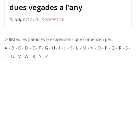
dues vegades a l’any
1.
adj
bianual,
semestral
O llisteu les paraules o expressions que comencen per:
A
-
B
-
C
-
D
-
E
-
F
-
G
-
H
-
I
-
J
-
K
-
L
-
M
-
N
-
O
-
P
-
Q
-
R
-
S
-
T
-
U
-
V
-
W
-
X
-
Y
-
Z