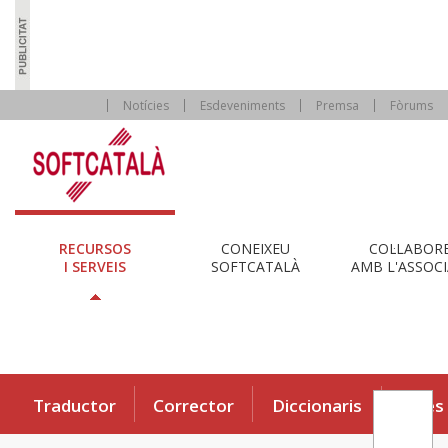
Notícies
Esdeveniments
Premsa
Fòrums
RECURSOS
CONEIXEU
COL·LABOR
I SERVEIS
SOFTCATALÀ
AMB L'ASSOCI
Traductor
Corrector
Diccionaris
Eines