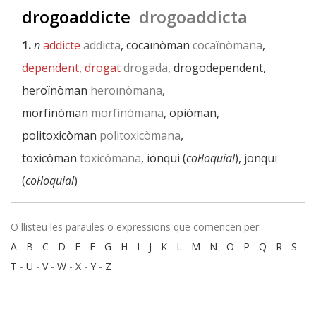
drogoaddicte
drogoaddicta
1.
n
addicte
addicta
, cocaïnòman
cocaïnòmana
,
dependent
,
drogat
drogada
, drogodependent,
heroïnòman
heroïnòmana
,
morfinòman
morfinòmana
, opiòman,
politoxicòman
politoxicòmana
,
toxicòman
toxicòmana
, ionqui (
col·loquial
), jonqui
(
col·loquial
)
O llisteu les paraules o expressions que comencen per:
A
-
B
-
C
-
D
-
E
-
F
-
G
-
H
-
I
-
J
-
K
-
L
-
M
-
N
-
O
-
P
-
Q
-
R
-
S
-
T
-
U
-
V
-
W
-
X
-
Y
-
Z