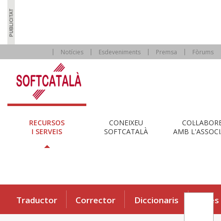
Notícies
Esdeveniments
Premsa
Fòrums
RECURSOS
CONEIXEU
COL·LABOR
I SERVEIS
SOFTCATALÀ
AMB L'ASSOCI
Traductor
Corrector
Diccionaris
Eines