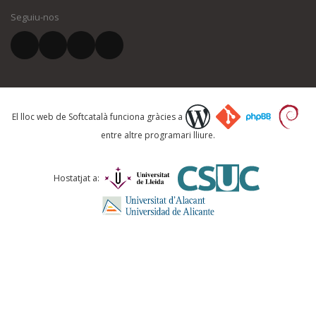
Seguiu-nos
El vostre correu electrònic *
Què proposeu?
El lloc web de Softcatalà funciona gràcies a
entre altre programari lliure.
Comentari *
Hostatjat a: