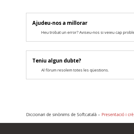
Ajudeu-nos a millorar
Heu trobat un error? Aviseu-nos si veieu cap prob
Teniu algun dubte?
Al fòrum resolem totes les qüestions.
Diccionari de sinònims de Softcatalà –
Presentació i crè