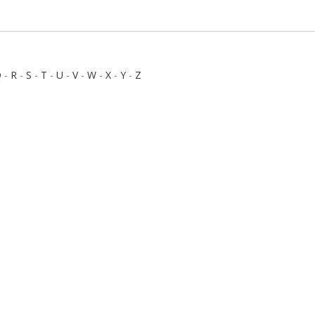
Q
-
R
-
S
-
T
-
U
-
V
-
W
-
X
-
Y
-
Z