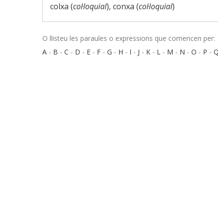
colxa (
col·loquial
), conxa (
col·loquial
)
O llisteu les paraules o expressions que comencen per:
A
-
B
-
C
-
D
-
E
-
F
-
G
-
H
-
I
-
J
-
K
-
L
-
M
-
N
-
O
-
P
-