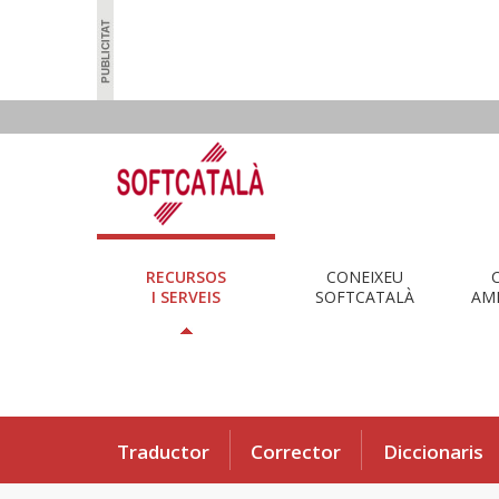
RECURSOS
CONEIXEU
I SERVEIS
SOFTCATALÀ
AMB
Traductor
Corrector
Diccionaris