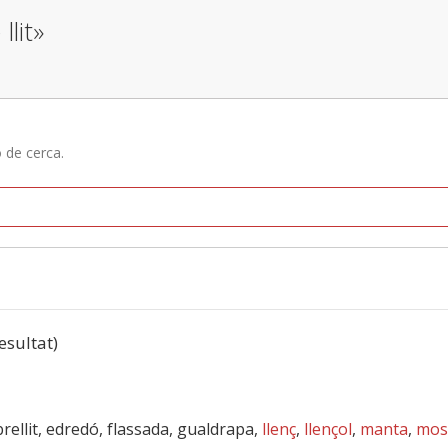
llit»
ó de cerca.
resultat)
brellit, edredó, flassada, gualdrapa,
llenç
,
llençol
,
manta
,
mos