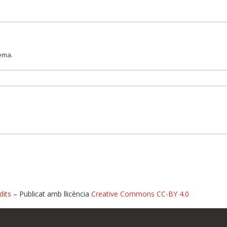
lema.
dits
– Publicat amb llicència
Creative Commons CC-BY 4.0