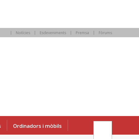
Notícies
Esdeveniments
Premsa
Fòrums
s
Ordinadors i mòbils