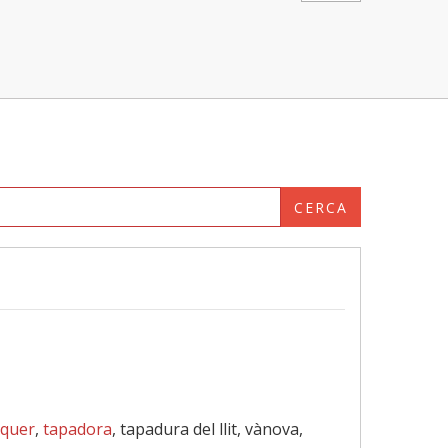
CERCA
quer
,
tapadora
, tapadura del llit, vànova,