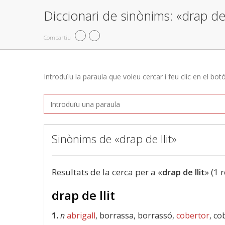
Diccionari de sinònims: «drap de 
Compartiu
Introduïu la paraula que voleu cercar i feu clic en el bot
Sinònims de «drap de llit»
Resultats de la cerca per a «
drap de llit
» (1 
drap de llit
1.
n
abrigall
, borrassa, borrassó,
cobertor
, co