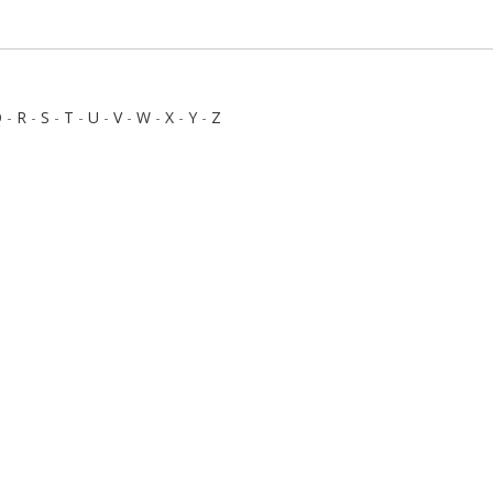
Q
-
R
-
S
-
T
-
U
-
V
-
W
-
X
-
Y
-
Z