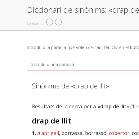
Diccionari de sinònims: «drap de 
Compartiu
Introduïu la paraula que voleu cercar i feu clic en el bot
Sinònims de «drap de llit»
Resultats de la cerca per a «
drap de llit
» (1 
drap de llit
1.
n
abrigall
, borrassa, borrassó,
cobertor
, co