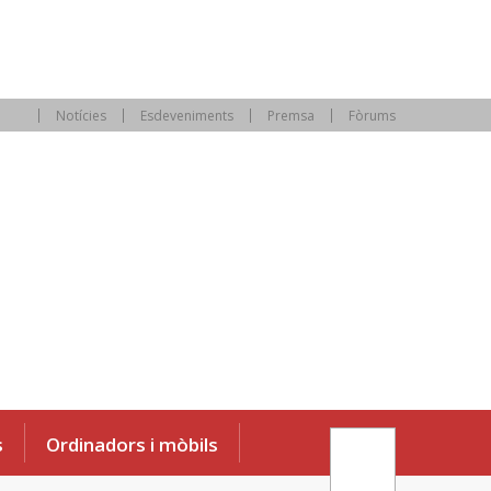
Notícies
Esdeveniments
Premsa
Fòrums
s
Ordinadors i mòbils