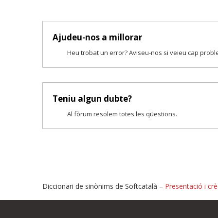
Ajudeu-nos a millorar
Heu trobat un error? Aviseu-nos si veieu cap prob
Teniu algun dubte?
Al fòrum resolem totes les qüestions.
Diccionari de sinònims de Softcatalà –
Presentació i crè