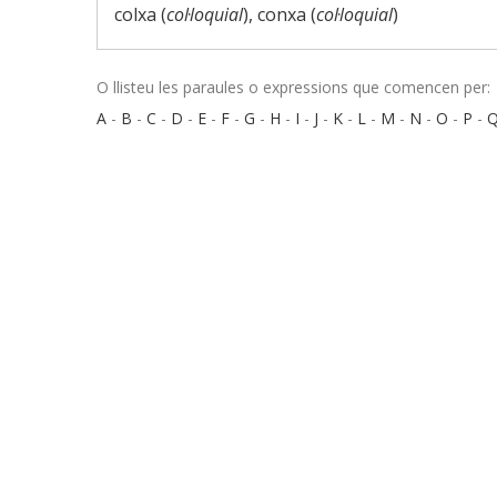
colxa (
col·loquial
), conxa (
col·loquial
)
O llisteu les paraules o expressions que comencen per:
A
-
B
-
C
-
D
-
E
-
F
-
G
-
H
-
I
-
J
-
K
-
L
-
M
-
N
-
O
-
P
-