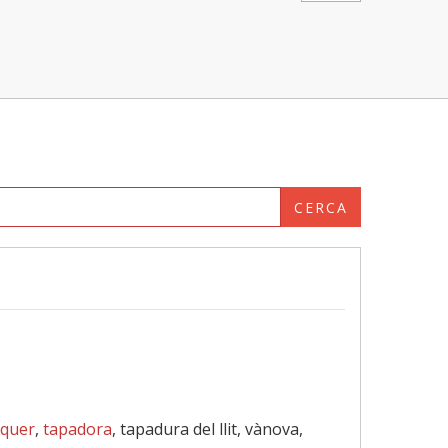
CERCA
quer
,
tapadora
, tapadura del llit, vànova,