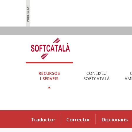
RECURSOS
CONEIXEU
I SERVEIS
SOFTCATALÀ
AMB
Traductor
Corrector
Diccionaris