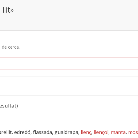
llit»
ó de cerca.
resultat)
brellit, edredó, flassada, gualdrapa,
llenç
,
llençol
,
manta
,
mos