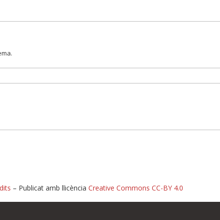
lema.
dits
– Publicat amb llicència
Creative Commons CC-BY 4.0