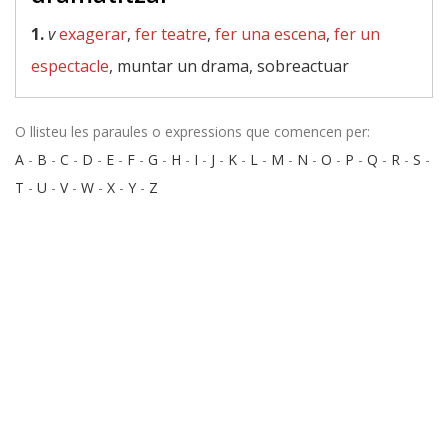
1.
v
exagerar
,
fer teatre
,
fer una escena
,
fer un
espectacle
, muntar un drama, sobreactuar
O llisteu les paraules o expressions que comencen per:
A
-
B
-
C
-
D
-
E
-
F
-
G
-
H
-
I
-
J
-
K
-
L
-
M
-
N
-
O
-
P
-
Q
-
R
-
S
-
T
-
U
-
V
-
W
-
X
-
Y
-
Z