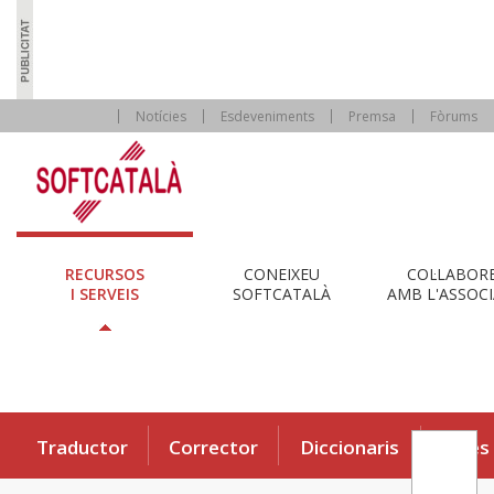
Notícies
Esdeveniments
Premsa
Fòrums
RECURSOS
CONEIXEU
COL·LABOR
I SERVEIS
SOFTCATALÀ
AMB L'ASSOCI
Traductor
Corrector
Diccionaris
Eines