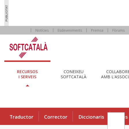
Notícies
Esdeveniments
Premsa
Fòrums
RECURSOS
CONEIXEU
COL·LABOR
I SERVEIS
SOFTCATALÀ
AMB L'ASSOCI
Traductor
Corrector
Diccionaris
Eines