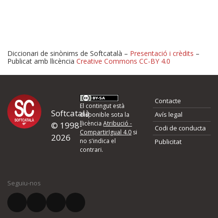
Diccionari de sinònims de Softcatalà –
Presentació i crèdits
–
Publicat amb llicència
Creative Commons CC-BY 4.0
Proposeu-nos millores o 
Contacte
d'errors
El contingut està
Softcatalà
Avís legal
disponible sota la
llicència
Atribució -
© 1998-
Codi de conducta
Si heu trobat un error o voleu proposar alguna millora, ompliu els ca
CompartirIgual 4.0
si
2026
quina és la millora que proposeu o l'error del qual voleu informar-no
no s'indica el
Publicitat
contrari.
El vostre nom *
Seguiu-nos
El vostre correu electrònic *