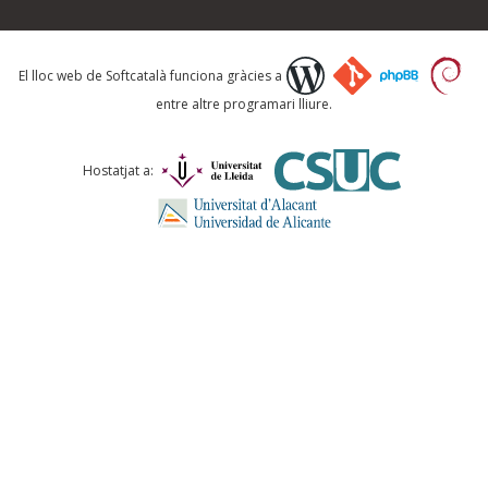
Què proposeu?
El lloc web de Softcatalà funciona gràcies a
entre altre programari lliure.
Comentari *
Hostatjat a:
ENVIA