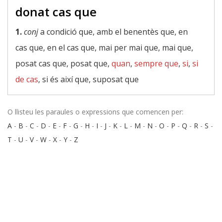
donat cas que
1.
conj
a condició que, amb el benentès que, en
cas que, en el cas que, mai per mai que, mai que,
posat cas que, posat que,
quan
,
sempre que
,
si
,
si
de cas
, si és així que, suposat que
O llisteu les paraules o expressions que comencen per:
A
-
B
-
C
-
D
-
E
-
F
-
G
-
H
-
I
-
J
-
K
-
L
-
M
-
N
-
O
-
P
-
Q
-
R
-
S
-
T
-
U
-
V
-
W
-
X
-
Y
-
Z