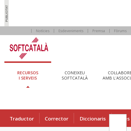
Notícies
Esdeveniments
Premsa
Fòrums
RECURSOS
CONEIXEU
COL·LABOR
I SERVEIS
SOFTCATALÀ
AMB L'ASSOCI
Traductor
Corrector
Diccionaris
Eines