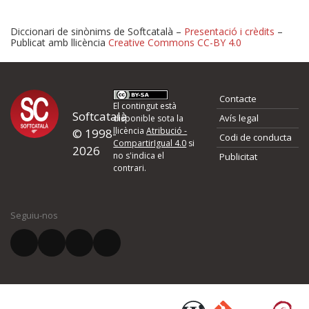
Diccionari de sinònims de Softcatalà –
Presentació i crèdits
–
Publicat amb llicència
Creative Commons CC-BY 4.0
Proposeu-nos millores o 
Contacte
d'errors
El contingut està
Softcatalà
Avís legal
disponible sota la
llicència
Atribució -
© 1998-
Codi de conducta
Si heu trobat un error o voleu proposar alguna millora, ompliu els ca
CompartirIgual 4.0
si
2026
quina és la millora que proposeu o l'error del qual voleu informar-no
no s'indica el
Publicitat
contrari.
El vostre nom *
Seguiu-nos
El vostre correu electrònic *
Què proposeu?