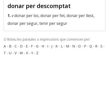
donar per descomptat
1.
v
donar per bo, donar per fet, donar per llest,
donar per segur, tenir per segur
O llisteu les paraules o expressions que comencen per:
A
-
B
-
C
-
D
-
E
-
F
-
G
-
H
-
I
-
J
-
K
-
L
-
M
-
N
-
O
-
P
-
Q
-
R
-
S
-
T
-
U
-
V
-
W
-
X
-
Y
-
Z