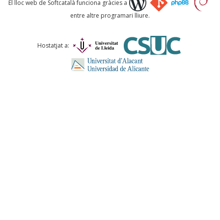
El lloc web de Softcatalà funciona gràcies a
entre altre programari lliure.
Comentari *
Hostatjat a:
ENVIA