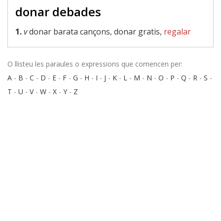
donar debades
1.
v
donar barata cançons, donar gratis,
regalar
O llisteu les paraules o expressions que comencen per:
A
-
B
-
C
-
D
-
E
-
F
-
G
-
H
-
I
-
J
-
K
-
L
-
M
-
N
-
O
-
P
-
Q
-
R
-
S
-
T
-
U
-
V
-
W
-
X
-
Y
-
Z