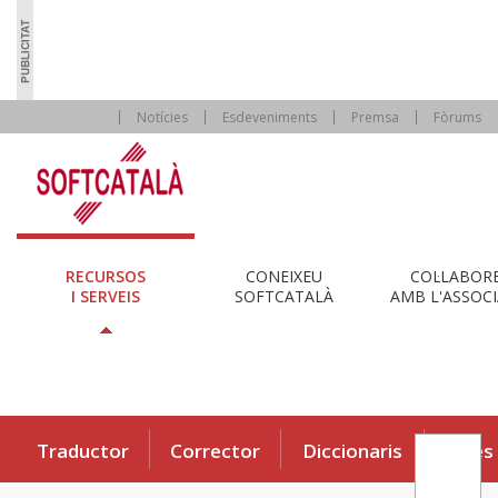
Notícies
Esdeveniments
Premsa
Fòrums
RECURSOS
CONEIXEU
COL·LABOR
I SERVEIS
SOFTCATALÀ
AMB L'ASSOCI
Traductor
Corrector
Diccionaris
Eines