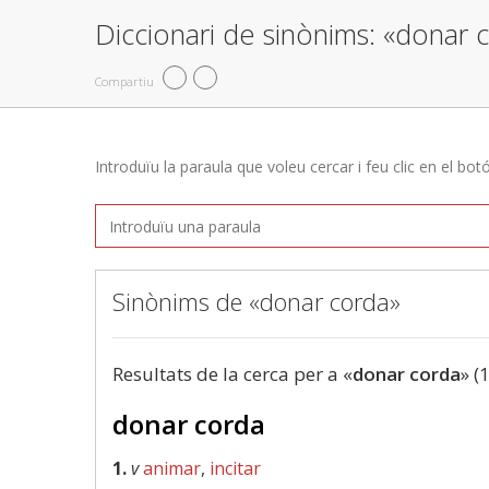
Diccionari de sinònims: «donar 
Compartiu
Introduïu la paraula que voleu cercar i feu clic en el bot
Sinònims de «donar corda»
Resultats de la cerca per a «
donar corda
» (
donar corda
1.
v
animar
,
incitar