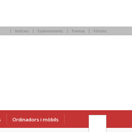
Notícies
Esdeveniments
Premsa
Fòrums
s
Ordinadors i mòbils