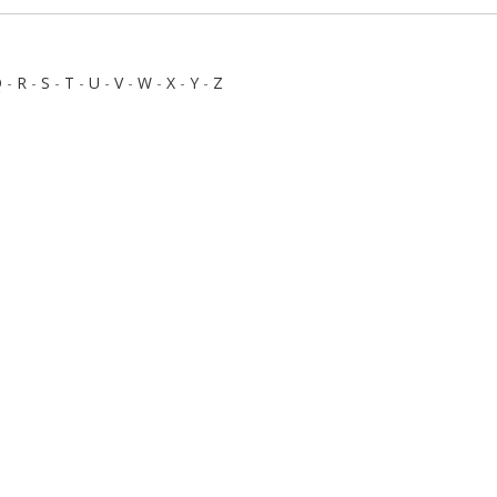
Q
-
R
-
S
-
T
-
U
-
V
-
W
-
X
-
Y
-
Z