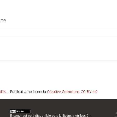
lema.
dits
– Publicat amb llicència
Creative Commons CC-BY 4.0
nformeu d'errors
El contingut està disponible sota la llicència
Atribució -