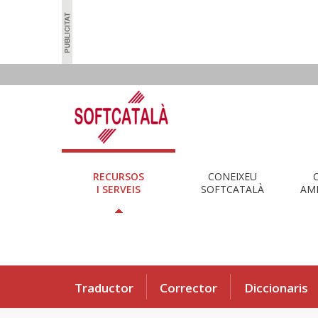
RECURSOS
CONEIXEU
I SERVEIS
SOFTCATALÀ
AMB
Traductor
Corrector
Diccionaris