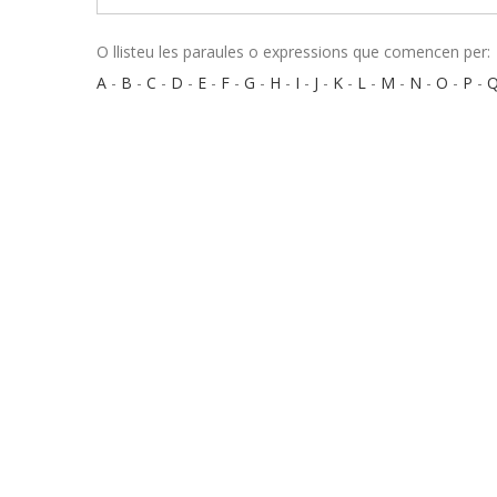
O llisteu les paraules o expressions que comencen per:
A
-
B
-
C
-
D
-
E
-
F
-
G
-
H
-
I
-
J
-
K
-
L
-
M
-
N
-
O
-
P
-