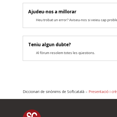
Ajudeu-nos a millorar
Heu trobat un error? Aviseu-nos si veieu cap prob
Teniu algun dubte?
Al fòrum resolem totes les qüestions.
Diccionari de sinònims de Softcatalà –
Presentació i crè
Proposeu-nos millores o i