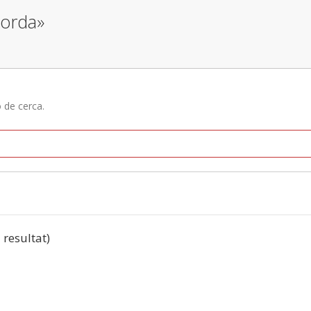
corda»
ó de cerca.
1 resultat)