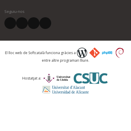
Seguiu-nos
El vostre correu electrònic *
Què proposeu?
El lloc web de Softcatalà funciona gràcies a
entre altre programari lliure.
Comentari *
Hostatjat a: