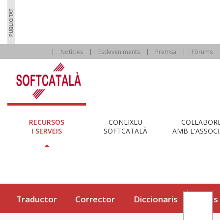
Notícies
Esdeveniments
Premsa
Fòrums
RECURSOS
CONEIXEU
COL·LABOR
I SERVEIS
SOFTCATALÀ
AMB L'ASSOCI
Traductor
Corrector
Diccionaris
Eines