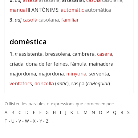
2.
adj
artesà
artesana
, artesanal,
casolà
casolana
,
manual
‖
ANTÒNIMS:
automàtic
automàtica
3.
adj
casolà
casolana
,
familiar
domèstica
1.
n
assistenta, bressolera, cambrera,
casera
,
criada, dona de fer feines, fàmula, mainadera,
majordoma, majordona,
minyona
, serventa,
ventafocs
,
donzella
(
antic
), raspa (
col·loquial
)
O llisteu les paraules o expressions que comencen per:
A
-
B
-
C
-
D
-
E
-
F
-
G
-
H
-
I
-
J
-
K
-
L
-
M
-
N
-
O
-
P
-
Q
-
R
-
S
-
T
-
U
-
V
-
W
-
X
-
Y
-
Z