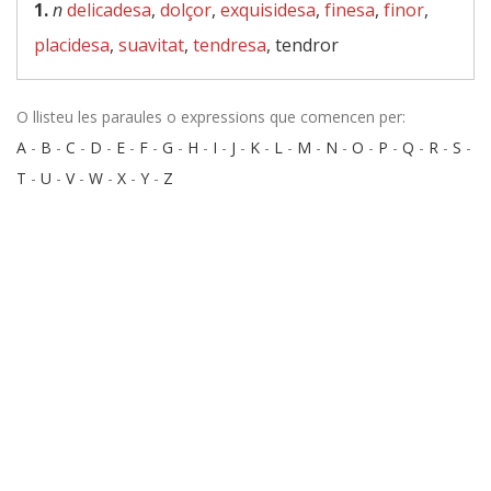
1.
n
delicadesa
,
dolçor
,
exquisidesa
,
finesa
,
finor
,
placidesa
,
suavitat
,
tendresa
, tendror
O llisteu les paraules o expressions que comencen per:
A
-
B
-
C
-
D
-
E
-
F
-
G
-
H
-
I
-
J
-
K
-
L
-
M
-
N
-
O
-
P
-
Q
-
R
-
S
-
T
-
U
-
V
-
W
-
X
-
Y
-
Z