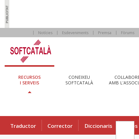
Notícies
Esdeveniments
Premsa
Fòrums
RECURSOS
CONEIXEU
COL·LABOR
I SERVEIS
SOFTCATALÀ
AMB L'ASSOCI
Traductor
Corrector
Diccionaris
Eines