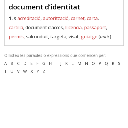
document d’identitat
1.
n
acreditació
,
autorització
,
carnet
,
carta
,
cartilla
, document d’accés,
llicència
,
passaport
,
permís
, salconduit, targeta, visat,
guiatge
(
antic
)
O llisteu les paraules o expressions que comencen per:
A
-
B
-
C
-
D
-
E
-
F
-
G
-
H
-
I
-
J
-
K
-
L
-
M
-
N
-
O
-
P
-
Q
-
R
-
S
-
T
-
U
-
V
-
W
-
X
-
Y
-
Z