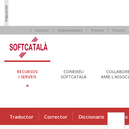
Notícies
Esdeveniments
Premsa
Fòrums
RECURSOS
CONEIXEU
COL·LABOR
I SERVEIS
SOFTCATALÀ
AMB L'ASSOCI
Traductor
Corrector
Diccionaris
Eines