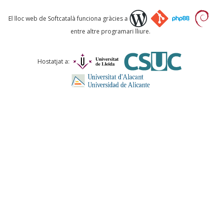
Què proposeu?
El lloc web de Softcatalà funciona gràcies a
entre altre programari lliure.
Comentari *
Hostatjat a:
ENVIA