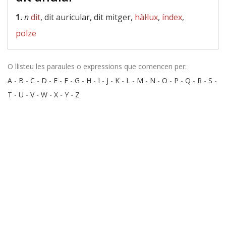
1.
n
dit
, dit auricular, dit mitger,
hàl·lux
,
índex
,
polze
O llisteu les paraules o expressions que comencen per:
A
-
B
-
C
-
D
-
E
-
F
-
G
-
H
-
I
-
J
-
K
-
L
-
M
-
N
-
O
-
P
-
Q
-
R
-
S
-
T
-
U
-
V
-
W
-
X
-
Y
-
Z