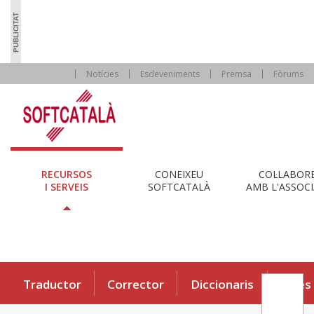
Notícies
Esdeveniments
Premsa
Fòrums
RECURSOS
CONEIXEU
COL·LABOR
I SERVEIS
SOFTCATALÀ
AMB L'ASSOCI
Traductor
Corrector
Diccionaris
Eines