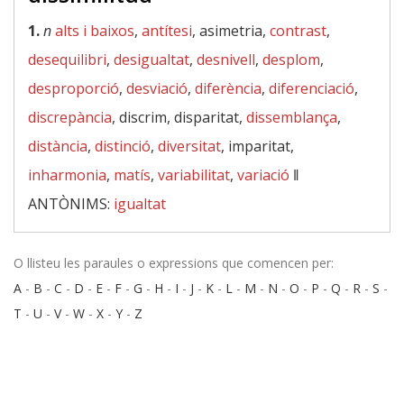
1.
n
alts i baixos
,
antítesi
, asimetria,
contrast
,
desequilibri
,
desigualtat
,
desnivell
,
desplom
,
desproporció
,
desviació
,
diferència
,
diferenciació
,
discrepància
, discrim, disparitat,
dissemblança
,
distància
,
distinció
,
diversitat
, imparitat,
inharmonia
,
matís
,
variabilitat
,
variació
‖
ANTÒNIMS:
igualtat
O llisteu les paraules o expressions que comencen per:
A
-
B
-
C
-
D
-
E
-
F
-
G
-
H
-
I
-
J
-
K
-
L
-
M
-
N
-
O
-
P
-
Q
-
R
-
S
-
T
-
U
-
V
-
W
-
X
-
Y
-
Z