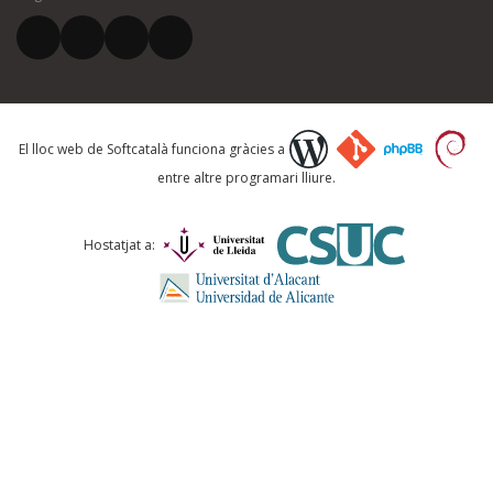
El vostre correu electrònic *
Què proposeu?
El lloc web de Softcatalà funciona gràcies a
entre altre programari lliure.
Comentari *
Hostatjat a:
ENVIA