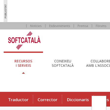
Notícies
Esdeveniments
Premsa
Fòrums
RECURSOS
CONEIXEU
COL·LABOR
I SERVEIS
SOFTCATALÀ
AMB L'ASSOCI
Traductor
Corrector
Diccionaris
Eines