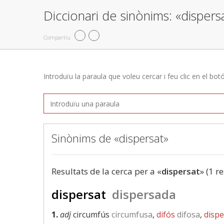
Diccionari de sinònims: «dispers
Compartiu
Introduïu la paraula que voleu cercar i feu clic en el bot
Sinònims de «dispersat»
Resultats de la cerca per a «
dispersat
» (1 r
dispersat
dispersada
1.
adj
circumfús
circumfusa
,
difós
difosa
,
dispe