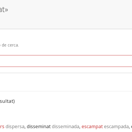
at»
ó de cerca.
esultat)
rs
dispersa
, disseminat
disseminada
,
escampat
escampada
,