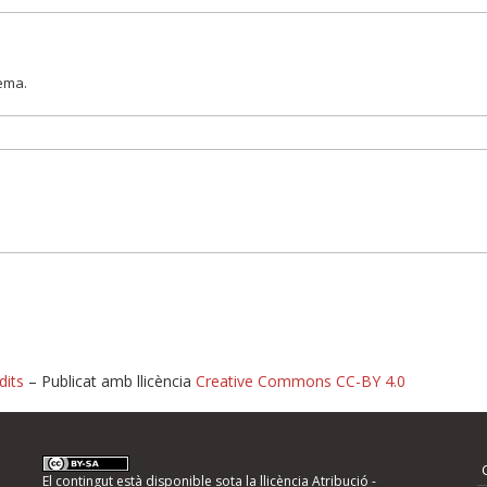
lema.
dits
– Publicat amb llicència
Creative Commons CC-BY 4.0
nformeu d'errors
El contingut està disponible sota la llicència
Atribució -