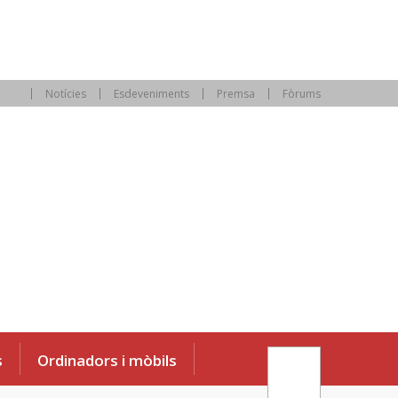
Notícies
Esdeveniments
Premsa
Fòrums
s
Ordinadors i mòbils