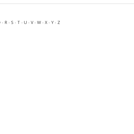
Q
-
R
-
S
-
T
-
U
-
V
-
W
-
X
-
Y
-
Z