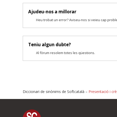
Ajudeu-nos a millorar
Heu trobat un error? Aviseu-nos si veieu cap prob
Teniu algun dubte?
Al fòrum resolem totes les qüestions.
Diccionari de sinònims de Softcatalà –
Presentació i crè
Proposeu-nos millores o i