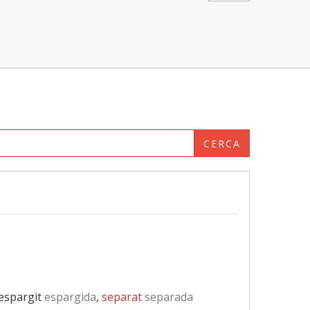
CERCA
 espargit
espargida
,
separat
separada