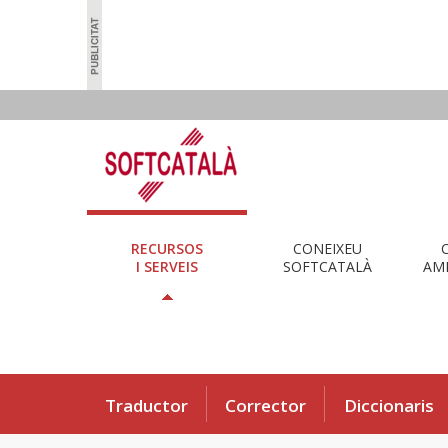
RECURSOS
CONEIXEU
I SERVEIS
SOFTCATALÀ
AMB
Traductor
Corrector
Diccionaris