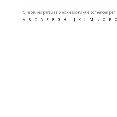
O llisteu les paraules o expressions que comencen per:
A
-
B
-
C
-
D
-
E
-
F
-
G
-
H
-
I
-
J
-
K
-
L
-
M
-
N
-
O
-
P
-