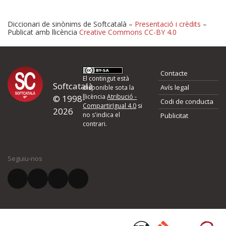
Diccionari de sinònims de Softcatalà –
Presentació i crèdits
–
Publicat amb llicència
Creative Commons CC-BY 4.0
Proposeu-nos millores o 
Contacte
d'errors
El contingut està
Softcatalà
Avís legal
disponible sota la
llicència
Atribució -
© 1998-
Codi de conducta
Si heu trobat un error o voleu proposar alguna millora, ompliu els ca
CompartirIgual 4.0
si
2026
quina és la millora que proposeu o l'error del qual voleu informar-no
no s'indica el
Publicitat
contrari.
El vostre nom *
Seguiu-nos
El vostre correu electrònic *