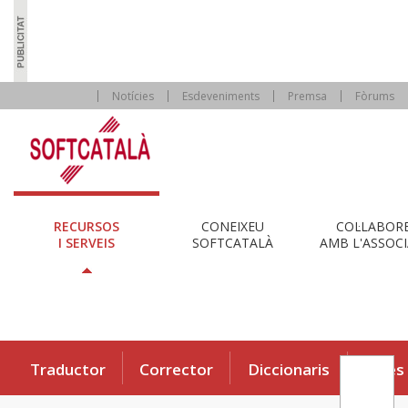
Notícies
Esdeveniments
Premsa
Fòrums
RECURSOS
CONEIXEU
COL·LABOR
I SERVEIS
SOFTCATALÀ
AMB L'ASSOCI
Traductor
Corrector
Diccionaris
Eines