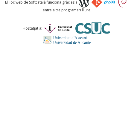
Què proposeu?
El lloc web de Softcatalà funciona gràcies a
entre altre programari lliure.
Comentari *
Hostatjat a:
ENVIA