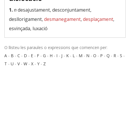
1.
n
desajustament, desconjuntament,
desllorigament,
desmanegament
,
desplaçament
,
esvinçada, luxació
O llisteu les paraules o expressions que comencen per:
A
-
B
-
C
-
D
-
E
-
F
-
G
-
H
-
I
-
J
-
K
-
L
-
M
-
N
-
O
-
P
-
Q
-
R
-
S
-
T
-
U
-
V
-
W
-
X
-
Y
-
Z