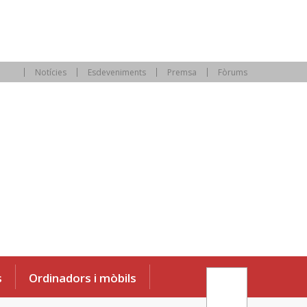
Notícies
Esdeveniments
Premsa
Fòrums
s
Ordinadors i mòbils