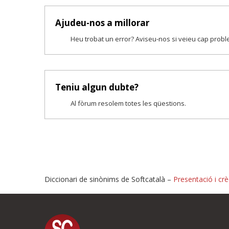
Ajudeu-nos a millorar
Heu trobat un error? Aviseu-nos si veieu cap prob
Teniu algun dubte?
Al fòrum resolem totes les qüestions.
Diccionari de sinònims de Softcatalà –
Presentació i crè
Proposeu-nos millores o i