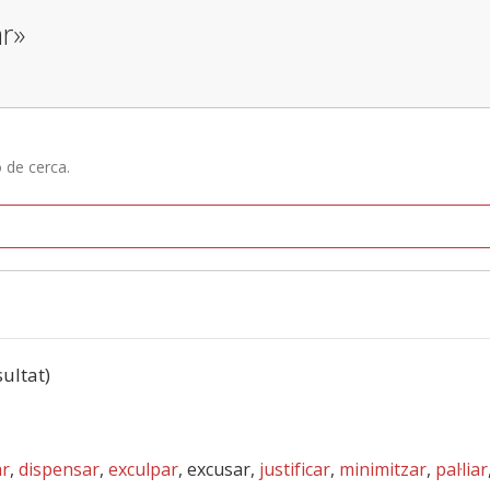
ar»
ó de cerca.
sultat)
ar
,
dispensar
,
exculpar
, excusar,
justificar
,
minimitzar
,
pal·liar