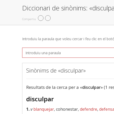
Diccionari de sinònims: «disculp
Compartiu
Introduïu la paraula que voleu cercar i feu clic en el bot
Sinònims de «disculpar»
Resultats de la cerca per a «
disculpar
» (1 re
disculpar
1.
v
blanquejar
, cohonestar,
defendre
,
defens