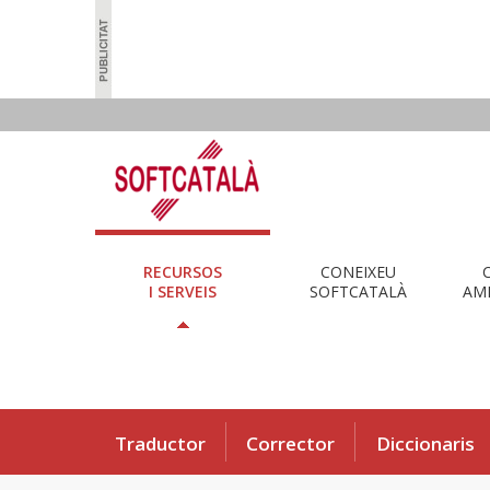
RECURSOS
CONEIXEU
I SERVEIS
SOFTCATALÀ
AMB
Traductor
Corrector
Diccionaris