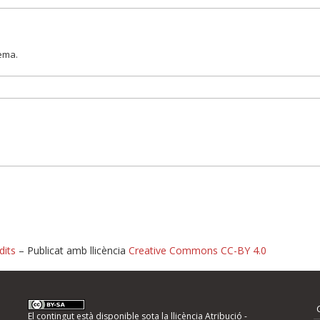
lema.
dits
– Publicat amb llicència
Creative Commons CC-BY 4.0
nformeu d'errors
El contingut està disponible sota la llicència
Atribució -