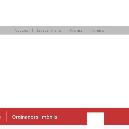
Notícies
Esdeveniments
Premsa
Fòrums
s
Ordinadors i mòbils