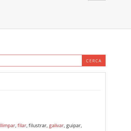
CERCA
llimpar
,
filar
, filustrar,
galivar
, guipar,