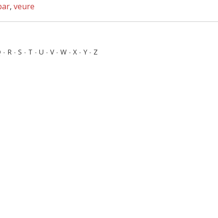
bar
,
veure
Q
-
R
-
S
-
T
-
U
-
V
-
W
-
X
-
Y
-
Z