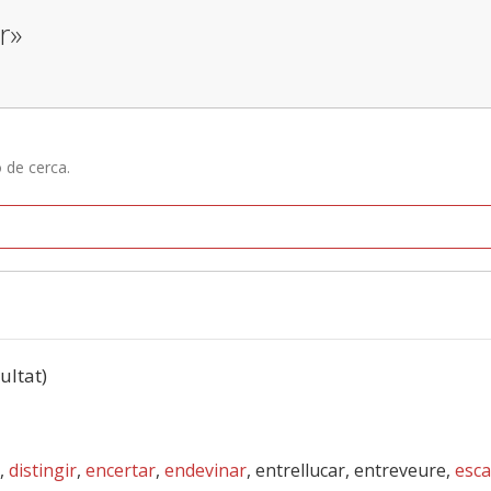
r»
ó de cerca.
sultat)
,
distingir
,
encertar
,
endevinar
, entrellucar, entreveure,
esca