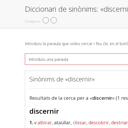
Diccionari de sinònims: «discerni
Compartiu
Introduïu la paraula que voleu cercar i feu clic en el bot
Sinònims de «discernir»
Resultats de la cerca per a «
discernir
» (1 re
discernir
1.
v
albirar
, ataüllar,
clissar
,
descobrir
,
destriar