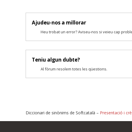
Ajudeu-nos a millorar
Heu trobat un error? Aviseu-nos si veieu cap prob
Teniu algun dubte?
Al fòrum resolem totes les qüestions.
Diccionari de sinònims de Softcatalà –
Presentació i crè