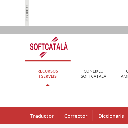
RECURSOS
CONEIXEU
I SERVEIS
SOFTCATALÀ
AMB
Traductor
Corrector
Diccionaris