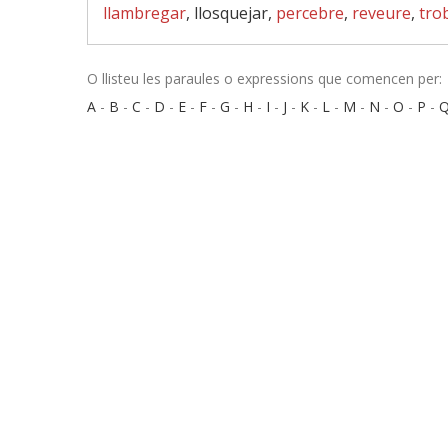
llambregar
, llosquejar,
percebre
,
reveure
,
tro
O llisteu les paraules o expressions que comencen per:
A
-
B
-
C
-
D
-
E
-
F
-
G
-
H
-
I
-
J
-
K
-
L
-
M
-
N
-
O
-
P
-