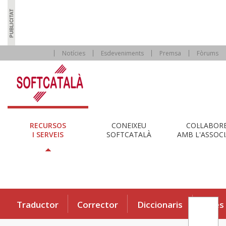
Notícies
Esdeveniments
Premsa
Fòrums
RECURSOS
CONEIXEU
COL·LABOR
I SERVEIS
SOFTCATALÀ
AMB L'ASSOCI
Traductor
Corrector
Diccionaris
Eines