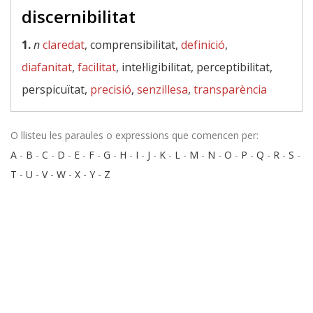
discernibilitat
1.
n
claredat
, comprensibilitat,
definició
,
diafanitat
,
facilitat
, intel·ligibilitat, perceptibilitat,
perspicuïtat,
precisió
,
senzillesa
,
transparència
O llisteu les paraules o expressions que comencen per:
A
-
B
-
C
-
D
-
E
-
F
-
G
-
H
-
I
-
J
-
K
-
L
-
M
-
N
-
O
-
P
-
Q
-
R
-
S
-
T
-
U
-
V
-
W
-
X
-
Y
-
Z