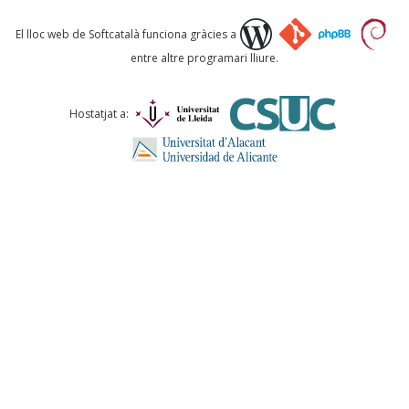
Què proposeu?
El lloc web de Softcatalà funciona gràcies a
entre altre programari lliure.
Comentari *
Hostatjat a:
ENVIA