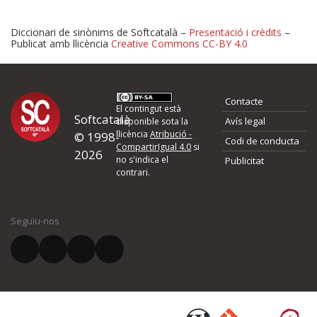
Diccionari de sinònims de Softcatalà –
Presentació i crèdits
–
Publicat amb llicència
Creative Commons CC-BY 4.0
Proposeu-nos millores o 
Contacte
d'errors
El contingut està
Softcatalà
Avís legal
disponible sota la
llicència
Atribució -
© 1998-
Codi de conducta
Si heu trobat un error o voleu proposar alguna millora, ompliu els ca
CompartirIgual 4.0
si
2026
quina és la millora que proposeu o l'error del qual voleu informar-no
no s'indica el
Publicitat
contrari.
El vostre nom *
Seguiu-nos
El vostre correu electrònic *
Què proposeu?