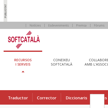
Notícies
Esdeveniments
Premsa
Fòrums
RECURSOS
CONEIXEU
COL·LABOR
I SERVEIS
SOFTCATALÀ
AMB L'ASSOCI
Traductor
Corrector
Diccionaris
Eines