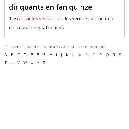
dir quants en fan quinze
1.
v
cantar les veritats
, dir les veritats, dir-ne una
de fresca, dir quatre mots
O llisteu les paraules o expressions que comencen per:
A
-
B
-
C
-
D
-
E
-
F
-
G
-
H
-
I
-
J
-
K
-
L
-
M
-
N
-
O
-
P
-
Q
-
R
-
S
-
T
-
U
-
V
-
W
-
X
-
Y
-
Z