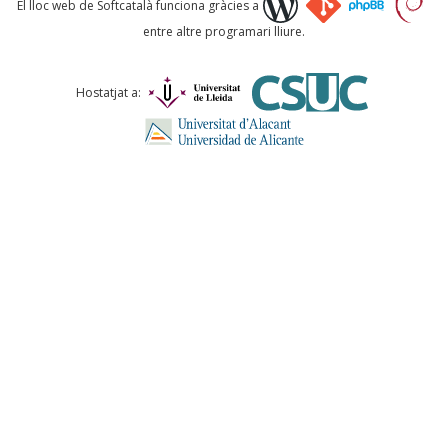
El lloc web de Softcatalà funciona gràcies a
entre altre programari lliure.
Comentari *
Hostatjat a:
ENVIA