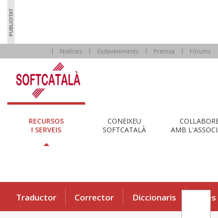
Notícies
Esdeveniments
Premsa
Fòrums
RECURSOS
CONEIXEU
COL·LABOR
I SERVEIS
SOFTCATALÀ
AMB L'ASSOCI
Traductor
Corrector
Diccionaris
Eines