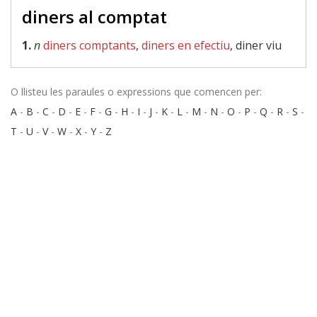
diners al comptat
1.
n
diners comptants
,
diners en efectiu
, diner viu
O llisteu les paraules o expressions que comencen per:
A
-
B
-
C
-
D
-
E
-
F
-
G
-
H
-
I
-
J
-
K
-
L
-
M
-
N
-
O
-
P
-
Q
-
R
-
S
-
T
-
U
-
V
-
W
-
X
-
Y
-
Z