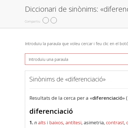
Diccionari de sinònims: «diferen
Compartiu
Introduïu la paraula que voleu cercar i feu clic en el bot
Sinònims de «diferenciació»
Resultats de la cerca per a «
diferenciació
» 
diferenciació
1.
n
alts i baixos
,
antítesi
, asimetria,
contrast
,