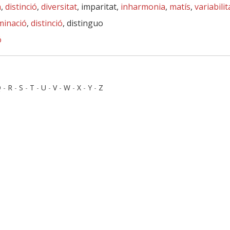
a
,
distinció
,
diversitat
, imparitat,
inharmonia
,
matís
,
variabilit
minació
,
distinció
, distinguo
ó
Q
-
R
-
S
-
T
-
U
-
V
-
W
-
X
-
Y
-
Z