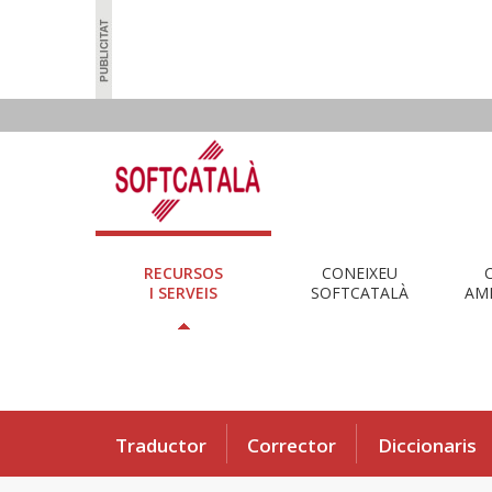
RECURSOS
CONEIXEU
I SERVEIS
SOFTCATALÀ
AMB
Traductor
Corrector
Diccionaris