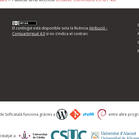
nformeu d'errors
El contingut està disponible sota la llicència
Atribució -
CompartirIgual 4.0
si no s'indica el contrari.
mps següents i descriviu quina és la millora que
 de Softcatalà funciona gràcies a
entre altre progra
statjat a: