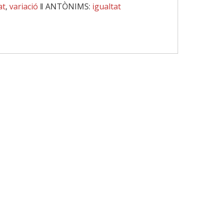
at
,
variació
‖
ANTÒNIMS:
igualtat