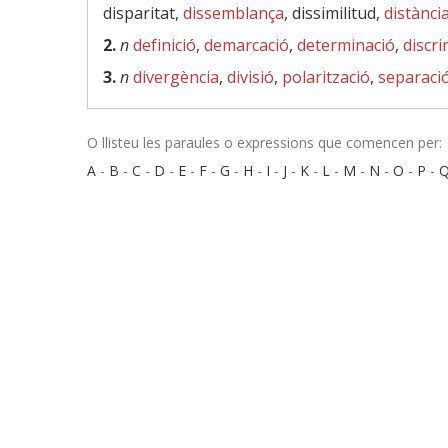
disparitat,
dissemblança
, dissimilitud,
distànci
2.
n
definició
,
demarcació
,
determinació
,
discri
3.
n
divergència
,
divisió
,
polarització
,
separaci
O llisteu les paraules o expressions que comencen per:
A
-
B
-
C
-
D
-
E
-
F
-
G
-
H
-
I
-
J
-
K
-
L
-
M
-
N
-
O
-
P
-