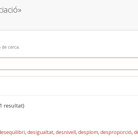
ciació»
ó de cerca.
(1 resultat)
desequilibri
,
desigualtat
,
desnivell
,
desplom
,
desproporció
,
d