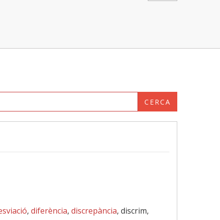
CERCA
esviació
,
diferència
,
discrepància
, discrim,