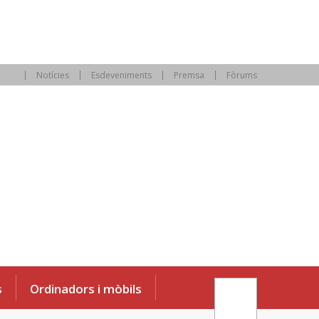
Notícies
Esdeveniments
Premsa
Fòrums
s
Ordinadors i mòbils