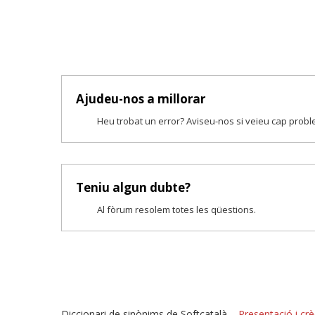
Ajudeu-nos a millorar
Heu trobat un error? Aviseu-nos si veieu cap prob
Teniu algun dubte?
Al fòrum resolem totes les qüestions.
Diccionari de sinònims de Softcatalà –
Presentació i crè