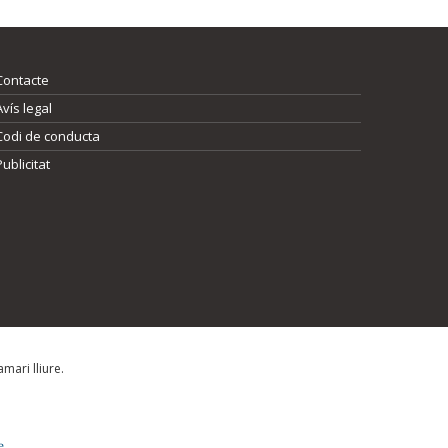
Contacte
Avís legal
Codi de conducta
Publicitat
mari lliure.